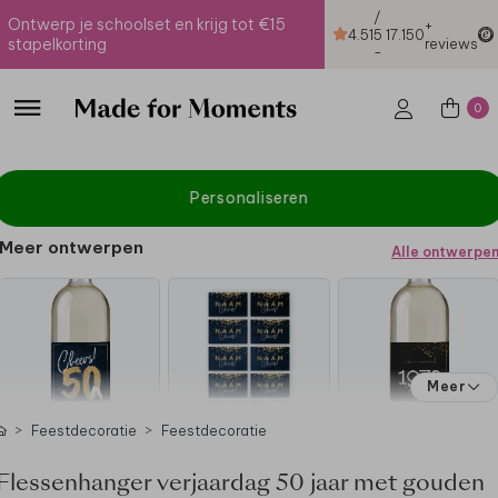
/
Ontwerp je schoolset en krijg tot €15
+
4.51
5
17.150
stapelkorting
reviews
-
0
Personaliseren
Meer ontwerpen
Alle ontwerpe
Meer
Feestdecoratie
Feestdecoratie
Flessenhanger verjaardag 50 jaar met gouden