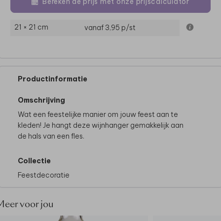
Bereken de prijs met onze prijscalculator
21 × 21 cm
vanaf 3,95
p/st
Productinformatie
Omschrijving
Wat een feestelijke manier om jouw feest aan te
kleden! Je hangt deze wijnhanger gemakkelijk aan
de hals van een fles.
Collectie
Feestdecoratie
Meer voor jou