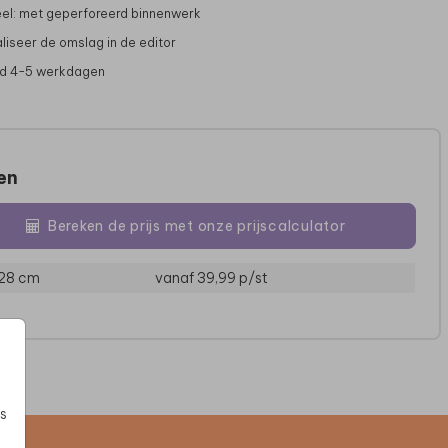
el: met geperforeerd binnenwerk
liseer de omslag in de editor
jd 4-5 werkdagen
zen
NAAMKAARTJES
ENVELOPPENDOOS
Bereken de prijs met onze prijscalculator
 28 cm
vanaf 39,99
p/st
s