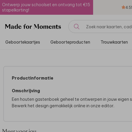
Ontwerp jouw schoolset en ontvang tot €15
4.5
stapelkorting!
Geboortekaartjes
Geboorteproducten
Trouwkaarten
Productinformatie
Omschrijving
Een houten gastenboek geheel te ontwerpen in jouw eigen sti
Bewerk het design gemakkelijk online in onze editor.
Meer voor jou