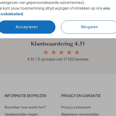
eergeven van gepersonaliseerde advertenties).
e kunt jouw toestemming altijd wijzigen of intrekken op ons
ons
cookiebeleid
.
en unieke samenwerkingen!
Accepteren
Weigeren
Klantwaardering
4.51
4.51
/ 5 op basis van
17.150
reviews
INFORMATIE EN PRIJZEN
PRIVACY EN GARANTIE
Bestellen: hoe werkt het?
Privacy statement
Veelgestelde vragen
Algemene voorwaarden