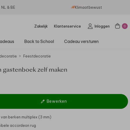
g NL & BE
Klimaatbewust
Zakelijk
Klantenservice
Inloggen
0
adeaus
Back to School
Cadeau versturen
decoratie
Feestdecoratie
 gastenboek zelf maken
Bewerken
van berken multiplex (3 mm)
xibele accordeon rug