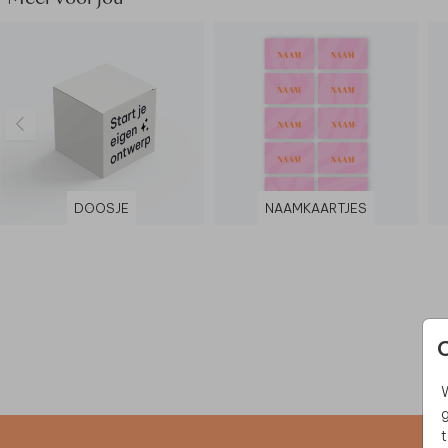
DOOSJE
NAAMKAARTJES
W
g
t