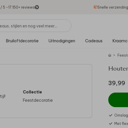
1
/ 5 -
17.150
+ reviews
Snelle verzendin
Bruiloftdecoratie
Uitnodigingen
Cadeaus
Kraamc
Feest
Houten
39,99
Collectie
jl!
Feestdecoratie
Omslag 
Met fle