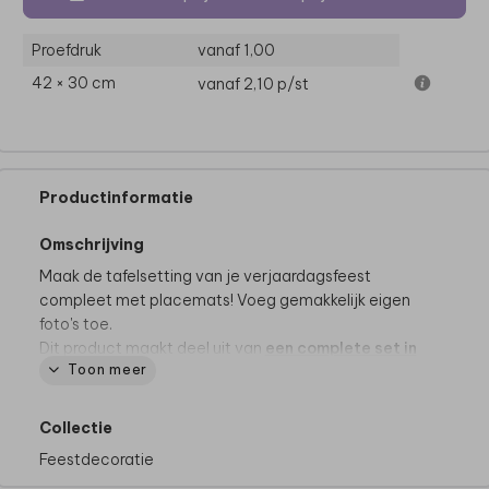
Proefdruk
vanaf 1,00
42 × 30 cm
vanaf 2,10
p/st
Productinformatie
Omschrijving
Maak de tafelsetting van je verjaardagsfeest
compleet met placemats! Voeg gemakkelijk eigen
foto's toe.
Dit product maakt deel uit van
een complete set in
Toon meer
deze stijl.
Collectie
Goed om te weten:
Feestdecoratie
• De placemats worden op een andere manier (en