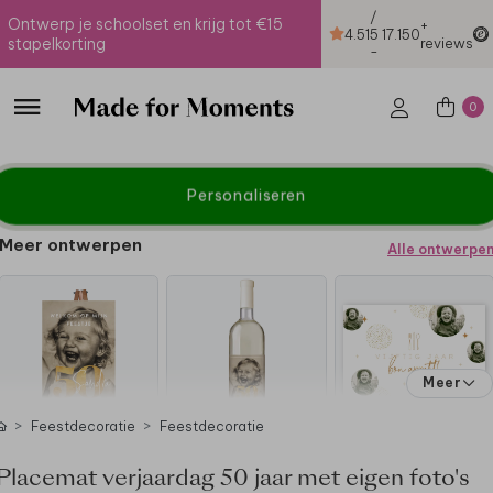
/
Ontwerp je schoolset en krijg tot €15
+
4.51
5
17.150
stapelkorting
reviews
-
0
Personaliseren
Meer ontwerpen
Alle ontwerpe
Meer
Feestdecoratie
Feestdecoratie
Placemat verjaardag 50 jaar met eigen foto's