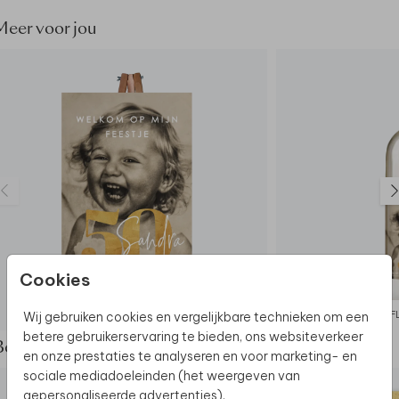
materiaal) geproduceerd dan de uitnodigingen: de
Meer voor jou
kleuren kunnen dus nét wat anders uitpakken.
Cookies
WELKOMSTBORD
F
Wij gebruiken cookies en vergelijkbare technieken om een
betere gebruikerservaring te bieden, ons websiteverkeer
Bekijk de complete set
en onze prestaties te analyseren en voor marketing- en
sociale mediadoeleinden (het weergeven van
gepersonaliseerde advertenties).