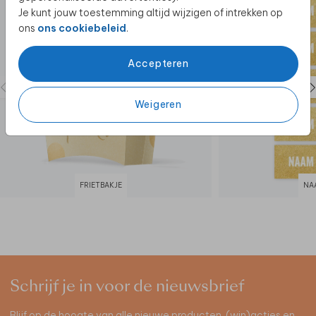
Je kunt jouw toestemming altijd wijzigen of intrekken op
ons
ons cookiebeleid
.
Accepteren
Weigeren
FRIETBAKJE
NA
Schrijf je in voor de nieuwsbrief
Blijf op de hoogte van alle nieuwe producten, (win)acties en