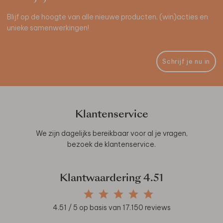
Blijf op de hoogte van alle nieuwe producten, (win)acties en
unieke samenwerkingen!
Schrijf je nu in
Klantenservice
We zijn dagelijks bereikbaar voor al je vragen,
bezoek de
klantenservice
.
Klantwaardering
4.51
4.51
/ 5 op basis van
17.150
reviews