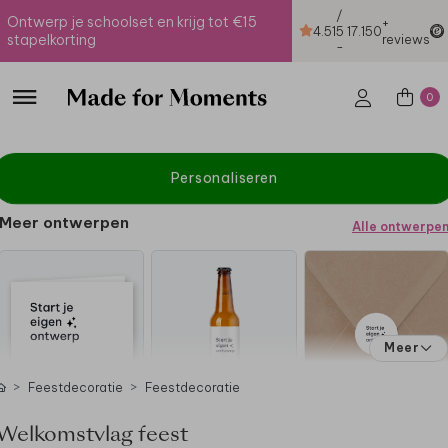
/
Ontwerp je schoolset en krijg tot €15
+
4.51
5
17.150
stapelkorting
reviews
-
0
Personaliseren
Meer ontwerpen
Alle ontwerpe
Meer
Feestdecoratie
Feestdecoratie
Welkomstvlag feest