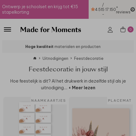
/
Ontwerp je schoolset en krijg tot €15
+
4.51
5
17.150
stapelkorting
reviews
-
0
Eenvoudig te personaliseren
in de online editor
Uitnodigingen
Feestdecoratie
Feestdecoratie in jouw stijl
Hoe feestelijk is dit? Al het drukwerk in dezelfde stijl als je
uitnodiging.
...
+ Meer lezen
NAAMKAARTJES
PLACEMAT