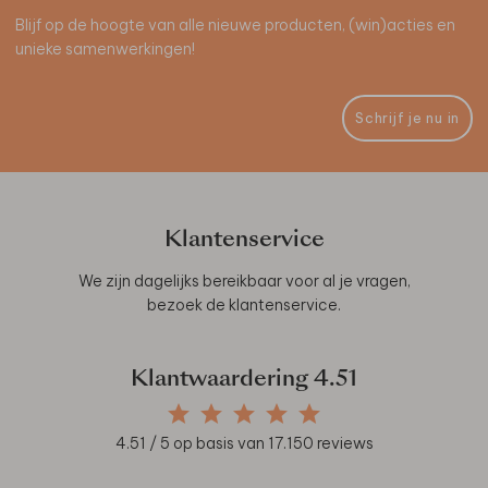
Blijf op de hoogte van alle nieuwe producten, (win)acties en
unieke samenwerkingen!
Schrijf je nu in
Klantenservice
We zijn dagelijks bereikbaar voor al je vragen,
bezoek de
klantenservice
.
Klantwaardering
4.51
4.51
/ 5 op basis van
17.150
reviews