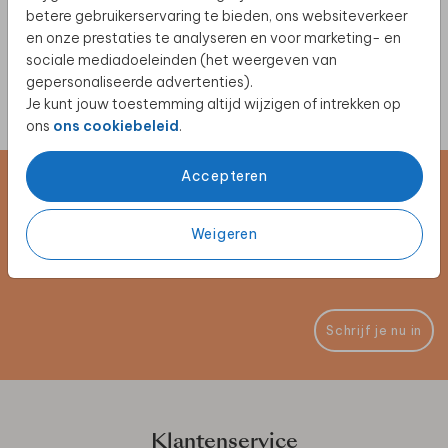
betere gebruikerservaring te bieden, ons websiteverkeer
en onze prestaties te analyseren en voor marketing- en
sociale mediadoeleinden (het weergeven van
gepersonaliseerde advertenties).
Je kunt jouw toestemming altijd wijzigen of intrekken op
ons
ons cookiebeleid
.
Accepteren
Schrijf je in voor de nieuwsbrief
Weigeren
Blijf op de hoogte van alle nieuwe producten, (win)acties en
unieke samenwerkingen!
Schrijf je nu in
Klantenservice