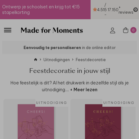
/
Ontwerp je schoolset en krijg tot €15
+
4.51
5
17.150
stapelkorting
reviews
-
0
Eenvoudig te personaliseren
in de online editor
Uitnodigingen
Feestdecoratie
Feestdecoratie in jouw stijl
Hoe feestelijk is dit? Al het drukwerk in dezelfde stijl als je
uitnodiging.
...
+ Meer lezen
UITNODIGING
UITNODIGING