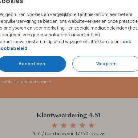
Cookies
ij gebruiken cookies en vergelijkbare technieken om een betere
ebruikerservaring te bieden, ons websiteverkeer en onze prestatie
NAAMKAARTJES
TONY'S CHOCOLONELY
D
e analyseren en voor marketing- en sociale mediadoeleinden (het
eergeven van gepersonaliseerde advertenties).
e kunt jouw toestemming altijd wijzigen of intrekken op ons
ons
cookiebeleid
.
Accepteren
Weigeren
en unieke samenwerkingen!
Klantwaardering
4.51
4.51
/ 5 op basis van
17.150
reviews