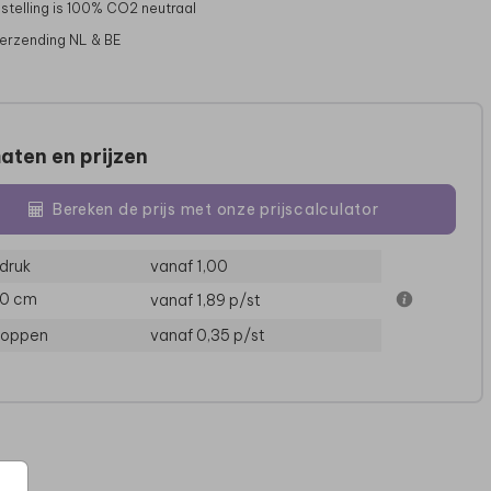
stelling is 100% CO2 neutraal
verzending NL & BE
aten en prijzen
Bereken de prijs met onze prijscalculator
druk
vanaf 1,00
10 cm
vanaf 1,89
p/st
GELOFTENBOEKJE
TROUWAKTE
loppen
vanaf 0,35
p/st