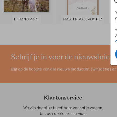
W
g
BEDANKKAART
GASTENBOEK POSTER
t
w
J
Schrijf je in voor de nieuwsbrief
Blijf op de hoogte van alle nieuwe producten, (win)acties 
Klantenservice
We zijn dagelijks bereikbaar voor al je vragen,
bezoek de
klantenservice
.