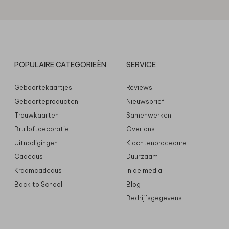
POPULAIRE CATEGORIEËN
SERVICE
Geboortekaartjes
Reviews
Geboorteproducten
Nieuwsbrief
Trouwkaarten
Samenwerken
Bruiloftdecoratie
Over ons
Uitnodigingen
Klachtenprocedure
Cadeaus
Duurzaam
Kraamcadeaus
In de media
Back to School
Blog
Bedrijfsgegevens