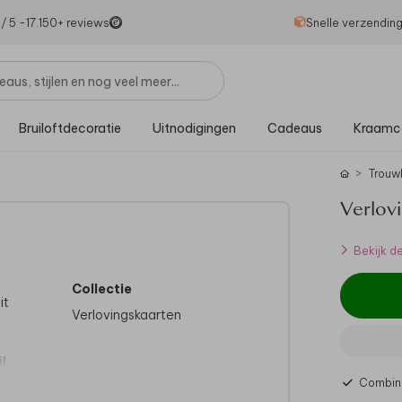
1
/ 5 -
17.150
+ reviews
Snelle verzendin
Bruiloftdecoratie
Uitnodigingen
Cadeaus
Kraamc
Trouw
Verlov
Bekijk d
Collectie
it
Verlovingskaarten
l.
Combine