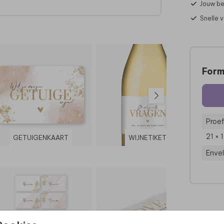
Jouw be
Snelle 
Form
Proef
21 × 
GETUIGENKAART
WIJNETIKET
Enve