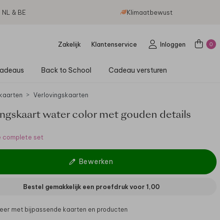
g NL & BE
Klimaatbewust
Zakelijk
Klantenservice
Inloggen
0
adeaus
Back to School
Cadeau versturen
kaarten
Verlovingskaarten
ingskaart water color met gouden details
e complete set
Bewerken
Bestel gemakkelijk een proefdruk voor
1,00
er met bijpassende kaarten en producten