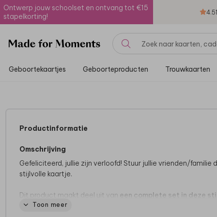
Ontwerp jouw schoolset en ontvang tot €15
4.5
stapelkorting!
Geboortekaartjes
Geboorteproducten
Trouwkaarten
Productinformatie
Omschrijving
Gefeliciteerd, jullie zijn verloofd! Stuur jullie vrienden/familie d
stijlvolle kaartje.
Dit product maakt deel uit van
een complete set in deze stij
Toon meer