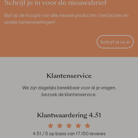
Schrijf je in voor de nieuwsbrief
Blijf op de hoogte van alle nieuwe producten, (win)acties en
unieke samenwerkingen!
Schrijf je nu in
Klantenservice
We zijn dagelijks bereikbaar voor al je vragen,
bezoek de
klantenservice
.
Klantwaardering
4.51
4.51
/ 5 op basis van
17.150
reviews