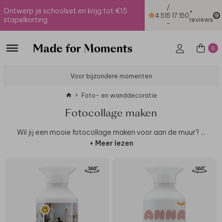
/
Ontwerp je schoolset en krijg tot €15
+
4.51
5
17.150
stapelkorting
reviews
-
0
Voor bijzondere momenten
Foto- en wanddecoratie
Fotocollage maken
Wil jij een mooie fotocollage maken voor aan de muur?
...
+ Meer lezen