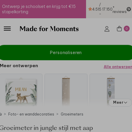
/
Ontwerp je schoolset en krijg tot €15
+
4.51
5
17.150
stapelkorting
reviews
-
0
Personaliseren
Meer ontwerpen
Alle ontwerpe
Meer
Foto- en wanddecoraties
Groeimeters
Groeimeter in jungle stijl met aap