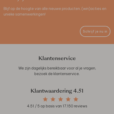
Blijf op de hoogte van alle nieuwe producten, (win)acties en
unieke samenwerkingen!
Schrijf je nu in
Klantenservice
We zijn dagelijks bereikbaar voor al je vragen,
bezoek de
klantenservice
.
Klantwaardering
4.51
4.51
/ 5 op basis van
17.150
reviews