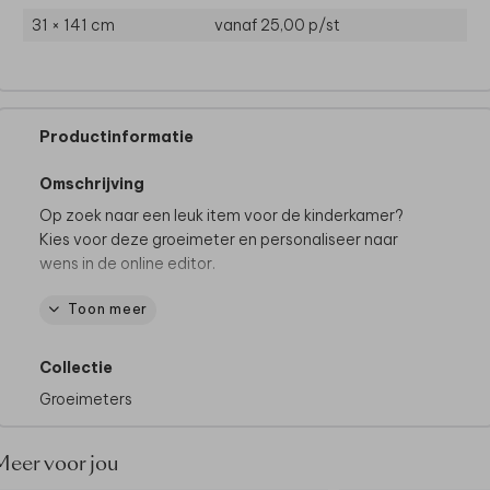
31 × 141 cm
vanaf 25,00
p/st
Productinformatie
Omschrijving
Op zoek naar een leuk item voor de kinderkamer?
Kies voor deze groeimeter en personaliseer naar
wens in de online editor.
Toon meer
De mooiste groeimeters:
• Volledig bewerkbaar en te personaliseren
• Gedrukt op kwalitatief canvas
Collectie
Bestel gemakkelijk de donker bruine houten latjes er
Groeimeters
bij
Latjes worden niet standaard meegeleverd
• Zonder foliedruk
Meer voor jou