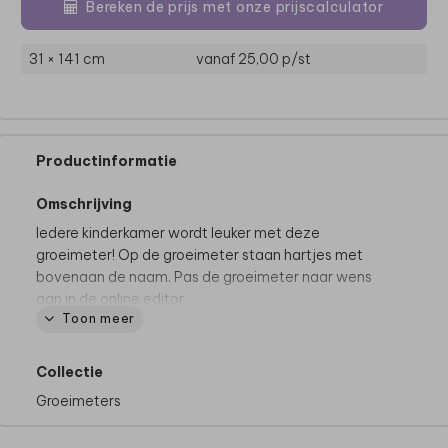
Bereken de prijs met onze prijscalculator
31 × 141 cm
vanaf 25,00
p/st
Productinformatie
Omschrijving
Iedere kinderkamer wordt leuker met deze
groeimeter! Op de groeimeter staan hartjes met
bovenaan de naam. Pas de groeimeter naar wens
aan in de online editor.
Toon meer
De mooiste groeimeters:
• Volledig bewerkbaar en te personaliseren
Collectie
• Gedrukt op kwalitatief canvas, geklemd tussen
Groeimeters
houten latjes en met ophangkoordje
• Zonder foliedruk