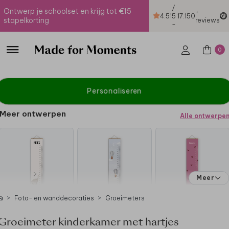
/
Ontwerp je schoolset en krijg tot €15
+
4.51
5
17.150
stapelkorting
reviews
-
0
Personaliseren
Meer ontwerpen
Alle ontwerpe
Meer
Foto- en wanddecoraties
Groeimeters
Groeimeter kinderkamer met hartjes