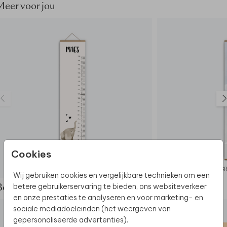
• Formaat: 30 x 140 cm
Meer voor jou
• Bestel gemakkelijk de donker bruine houten latjes
er bij
• Latjes worden niet standaard meegeleverd
Dit product maakt deel uit van
een complete set in
deze stijl.
Cookies
GROEIMETER
G
Wij gebruiken cookies en vergelijkbare technieken om een
betere gebruikerservaring te bieden, ons websiteverkeer
Bekijk de complete set
en onze prestaties te analyseren en voor marketing- en
sociale mediadoeleinden (het weergeven van
gepersonaliseerde advertenties).