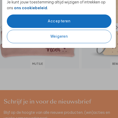
Je kunt jouw toestemming altijd wijzigen of intrekken op
ons
ons cookiebeleid
.
Accepteren
Weigeren
MUTSJE
BEW
Schrijf je in voor de nieuwsbrief
Blijf op de hoogte van alle nieuwe producten, (win)acties en