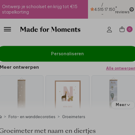
/
Ontwerp je schoolset en krijg tot €15
+
4.51
5
17.150
stapelkorting
reviews
-
0
Personaliseren
Meer ontwerpen
Alle ontwerpe
Meer
Foto- en wanddecoraties
Groeimeters
Groeimeter met naam en diertjes