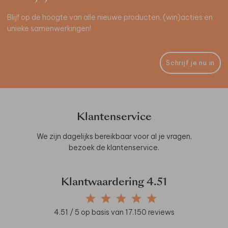
Blijf op de hoogte van alle nieuwe producten, (win)acties en
unieke samenwerkingen!
Schrijf je nu in
Klantenservice
We zijn dagelijks bereikbaar voor al je vragen,
bezoek de
klantenservice
.
Klantwaardering
4.51
4.51
/ 5 op basis van
17.150
reviews