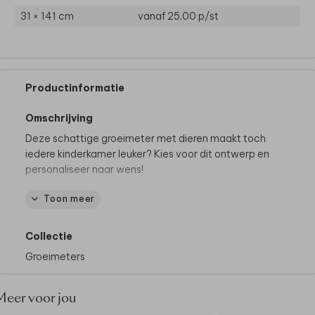
31 × 141 cm
vanaf 25,00
p/st
Productinformatie
Omschrijving
Deze schattige groeimeter met dieren maakt toch
iedere kinderkamer leuker? Kies voor dit ontwerp en
personaliseer naar wens!
Toon meer
De mooiste groeimeters:
• Volledig bewerkbaar en te personaliseren
• Gedrukt op kwalitatief canvas
Collectie
Bestel gemakkelijk de donker bruine houten latjes er
Groeimeters
bij
Latjes worden niet standaard meegeleverd
• Zonder foliedruk
Meer voor jou