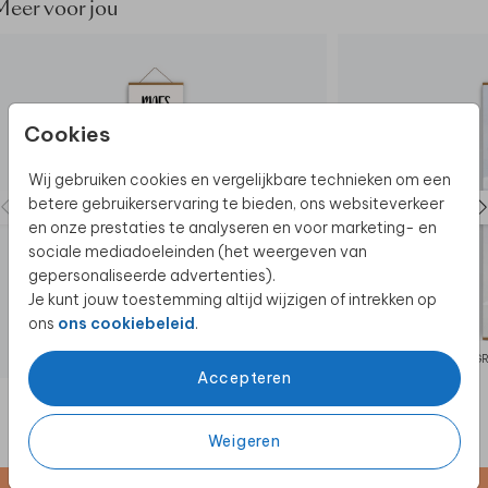
er bij
Meer voor jou
• Latjes worden niet standaard meegeleverd
• Zonder foliedruk
Cookies
Wij gebruiken cookies en vergelijkbare technieken om een
betere gebruikerservaring te bieden, ons websiteverkeer
en onze prestaties te analyseren en voor marketing- en
sociale mediadoeleinden (het weergeven van
gepersonaliseerde advertenties).
Je kunt jouw toestemming altijd wijzigen of intrekken op
ons
ons cookiebeleid
.
GROEIMETER
G
Accepteren
Weigeren