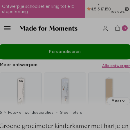
/
Ontwerp je schoolset en krijg tot €15
+
4.51
5
17.150
stapelkorting
reviews
-
0
Personaliseren
Meer ontwerpen
Alle ontwerpe
Meer
Foto- en wanddecoraties
Groeimeters
Groene groeimeter kinderkamer met hartje en