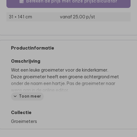
Bereken de prijs met onze prijscalculator
31 × 141 cm
vanaf 25,00
p/st
Productinformatie
Omschrijving
Wat een leuke groeimeter voor de kinderkamer.
Deze groeimeter heeft een groene achtergrond met
onder de naam een hartje. Pas de groeimeter naar
wens aan in de online editor.
Toon meer
De mooiste groeimeters:
• Volledig bewerkbaar en te personaliseren
Collectie
• Gedrukt op kwalitatief canvas
Groeimeters
• Formaat: 30 x 140 cm
• Bestel gemakkelijk de donker bruine houten latjes