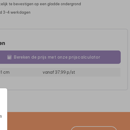
lijk te bevestigen op een gladde ondergrond
jd 3-4 werkdagen
zen
Bereken de prijs met onze prijscalculator
81 cm
vanaf 37,99
p/st
MUURCIRKEL
KERAMIEK
s