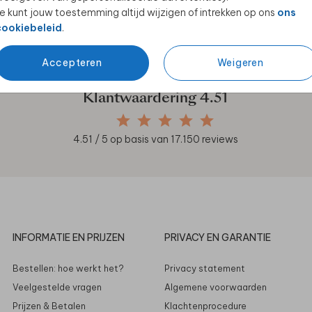
e kunt jouw toestemming altijd wijzigen of intrekken op ons
ons
en unieke samenwerkingen!
cookiebeleid
.
Accepteren
Weigeren
Klantwaardering
4.51
4.51
/ 5 op basis van
17.150
reviews
INFORMATIE EN PRIJZEN
PRIVACY EN GARANTIE
Bestellen: hoe werkt het?
Privacy statement
Veelgestelde vragen
Algemene voorwaarden
Prijzen & Betalen
Klachtenprocedure