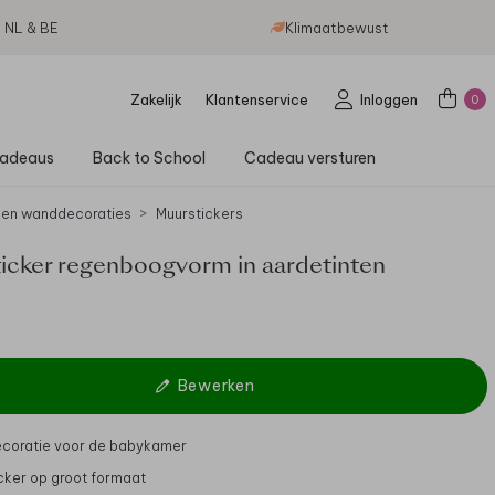
g NL & BE
Klimaatbewust
Zakelijk
Klantenservice
Inloggen
0
adeaus
Back to School
Cadeau versturen
 en wanddecoraties
Muurstickers
icker regenboogvorm in aardetinten
Bewerken
coratie voor de babykamer
cker op groot formaat