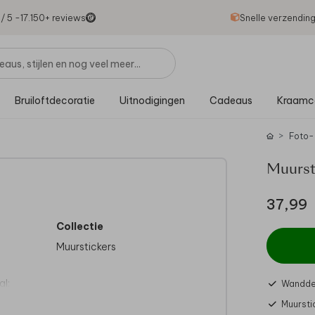
1
/ 5 -
17.150
+ reviews
Snelle verzendin
Bruiloftdecoratie
Uitnodigingen
Cadeaus
Kraamc
Foto-
Muurst
37,99
Collectie
Muurstickers
l:
Wandde
ur,
Muursti