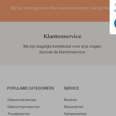
J
Blijf op de hoogte van alle nieuwe producten, (win)acties 
Klantenservice
We zijn dagelijks bereikbaar voor al je vragen,
bezoek de
klantenservice
.
POPULAIRE CATEGORIEËN
SERVICE
Geboortekaartjes
Reviews
Geboorteproducten
Nieuwsbrief
Trouwkaarten
Samenwerken