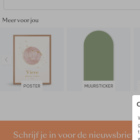
Meer inspiratie? Bekijk hier
alle muurstickers.
Meer voor jou
POSTER
MUURSTICKER
W
g
t
Schrijf je in voor de nieuwsbrief
w