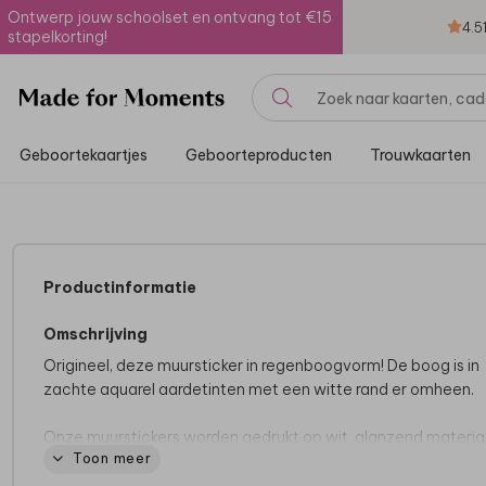
Ontwerp jouw schoolset en ontvang tot €15
4.5
stapelkorting!
Geboortekaartjes
Geboorteproducten
Trouwkaarten
Productinformatie
Omschrijving
Origineel, deze muursticker in regenboogvorm! De boog is in
zachte aquarel aardetinten met een witte rand er omheen.
Onze muurstickers worden gedrukt op wit, glanzend materiaa
Toon meer
vinyl. Plak de sticker op een gladde ondergrond, zoals een mu
kast of deur. Decoreer jouw interieur in stijl!