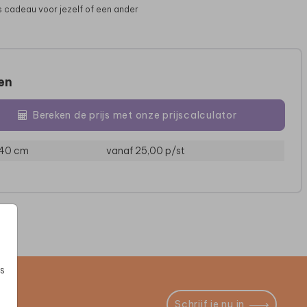
s cadeau voor jezelf of een ander
zen
Bereken de prijs met onze prijscalculator
 40 cm
vanaf 25,00
p/st
POSTER
POSTER
s
Schrijf je nu in