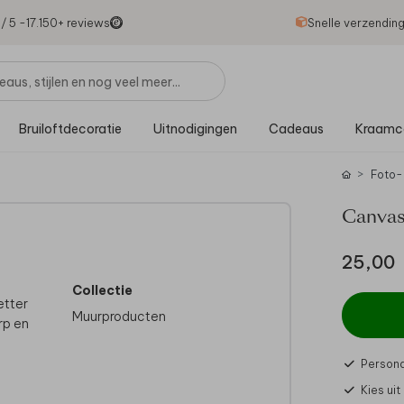
1
/ 5 -
17.150
+ reviews
Snelle verzendin
Bruiloftdecoratie
Uitnodigingen
Cadeaus
Kraamc
Foto-
Canvas
25,00
Collectie
etter
Muurproducten
erp en
Persona
Kies ui