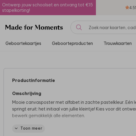
Ontwerp jouw schoolset en ontvang tot €15
4.5
stapelkorting!
Geboortekaartjes
Geboorteproducten
Trouwkaarten
Productinformatie
Omschrijving
Mooie canvasposter met alfabet in zachte pastelkleur. Eén l
springt eruit: het initiaal van jullie kleintje! Kies voor dit ontw
bewerk gemakkelijk alle elementen.
Toon meer
De mooiste posters, super uniek:
• Volledig bewerkbaar en te personaliseren