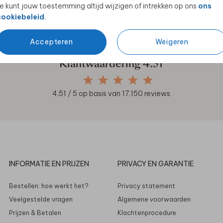
e kunt jouw toestemming altijd wijzigen of intrekken op ons
ons
en unieke samenwerkingen!
cookiebeleid
.
Accepteren
Weigeren
Klantwaardering
4.51
4.51
/ 5 op basis van
17.150
reviews
INFORMATIE EN PRIJZEN
PRIVACY EN GARANTIE
Bestellen: hoe werkt het?
Privacy statement
Veelgestelde vragen
Algemene voorwaarden
Prijzen & Betalen
Klachtenprocedure