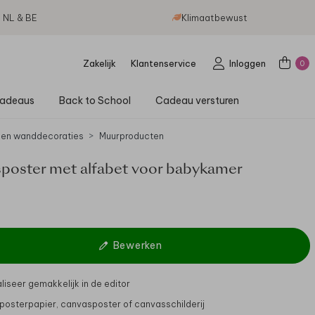
g NL & BE
Klimaatbewust
Zakelijk
Klantenservice
Inloggen
0
adeaus
Back to School
Cadeau versturen
 en wanddecoraties
Muurproducten
poster met alfabet voor babykamer
Bewerken
liseer gemakkelijk in de editor
t posterpapier, canvasposter of canvasschilderij