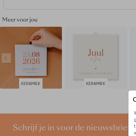
• Gedrukt op kwalitatief canvas, geklemd tussen houten latj
met ophangkoordje
• Zonder foliedruk
Meer voor jou
KERAMIEK
KERAMIEK
W
g
t
Schrijf je in voor de nieuwsbrief
w