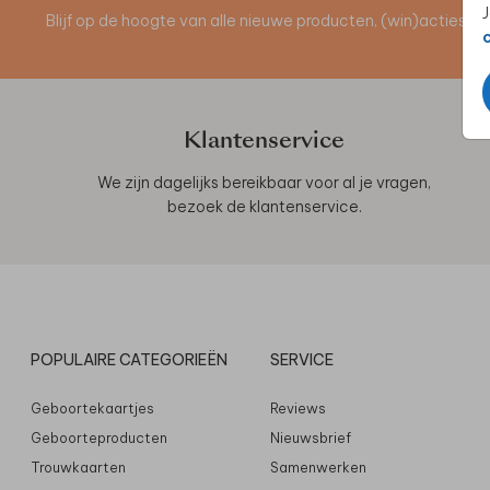
J
Blijf op de hoogte van alle nieuwe producten, (win)acties 
Klantenservice
We zijn dagelijks bereikbaar voor al je vragen,
bezoek de
klantenservice
.
POPULAIRE CATEGORIEËN
SERVICE
Geboortekaartjes
Reviews
Geboorteproducten
Nieuwsbrief
Trouwkaarten
Samenwerken