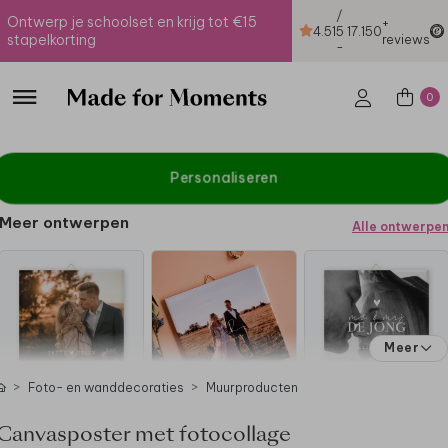
/
Ontwerp je schoolset en krijg tot €15
+
4.51
5
17.150
stapelkorting
reviews
-
0
Personaliseren
Meer ontwerpen
Alle ontwerpe
Meer
Foto- en wanddecoraties
Muurproducten
Canvasposter met fotocollage