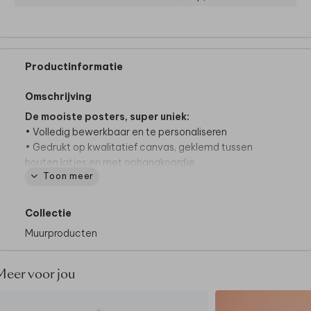
Productinformatie
Omschrijving
De mooiste posters, super uniek:
• Volledig bewerkbaar en te personaliseren
• Gedrukt op kwalitatief canvas, geklemd tussen
houten latjes en met ophangkoordje
Toon meer
• Formaat 30 x 40 cm
• Bestel gemakkelijk de donker bruine houten latjes
er bij
Collectie
• Latjes worden niet standaard meegeleverd
Muurproducten
• Zonder foliedruk
Meer voor jou