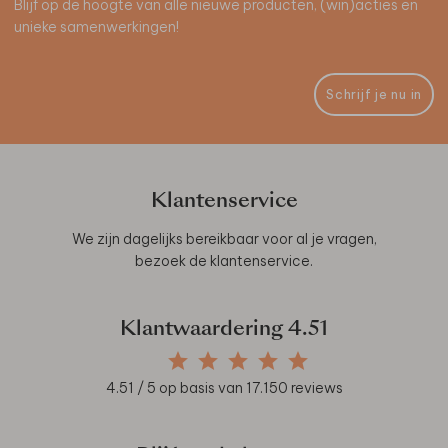
Blijf op de hoogte van alle nieuwe producten, (win)acties en
unieke samenwerkingen!
Schrijf je nu in
Klantenservice
We zijn dagelijks bereikbaar voor al je vragen,
bezoek de
klantenservice
.
Klantwaardering
4.51
4.51
/ 5 op basis van
17.150
reviews