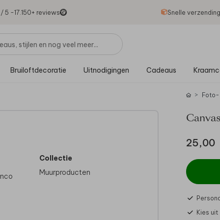
1
/ 5 -
17.150
+ reviews
Snelle verzendin
Bruiloftdecoratie
Uitnodigingen
Cadeaus
Kraamc
Foto-
Canvas
25,00
Collectie
Muurproducten
anco
Persona
Kies ui