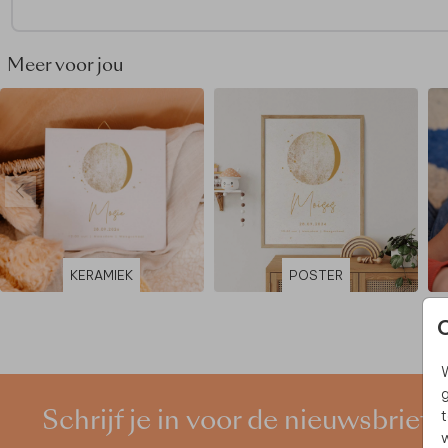
• Gedrukt op kwalitatief canvas, geklemd tussen houten latj
met ophangkoordje
• Formaat 40 x 30 cm
Meer voor jou
• Bestel gemakkelijk de donker bruine houten latjes er bij
• Latjes worden niet standaard meegeleverd
• Zonder foliedruk
KERAMIEK
POSTER
W
g
t
Schrijf je in voor de nieuwsbrief
w