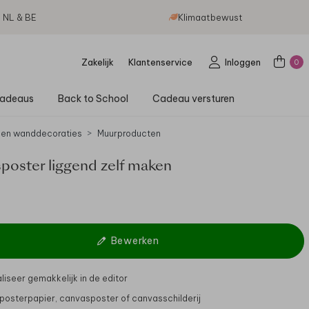
g NL & BE
Klimaatbewust
Zakelijk
Klantenservice
Inloggen
0
adeaus
Back to School
Cadeau versturen
 en wanddecoraties
Muurproducten
poster liggend zelf maken
Bewerken
liseer gemakkelijk in de editor
t posterpapier, canvasposter of canvasschilderij