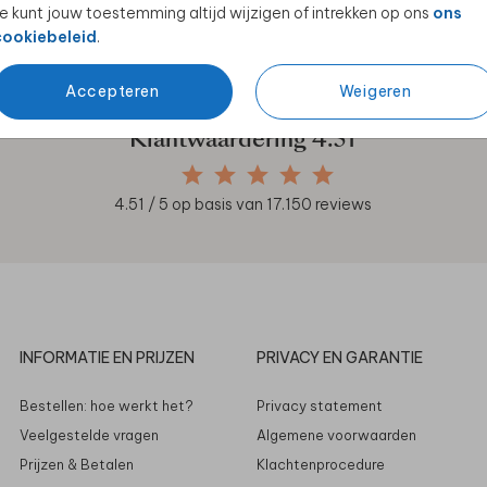
e kunt jouw toestemming altijd wijzigen of intrekken op ons
ons
en unieke samenwerkingen!
cookiebeleid
.
Accepteren
Weigeren
Klantwaardering
4.51
4.51
/ 5 op basis van
17.150
reviews
INFORMATIE EN PRIJZEN
PRIVACY EN GARANTIE
Bestellen: hoe werkt het?
Privacy statement
Veelgestelde vragen
Algemene voorwaarden
Prijzen & Betalen
Klachtenprocedure