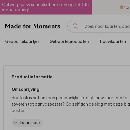
Ontwerp jouw schoolset en ontvang tot €15
4.5
stapelkorting!
Geboortekaartjes
Geboorteproducten
Trouwkaarten
Productinformatie
Omschrijving
Hoe leuk is het om een persoonlijke foto of jouw kaart om te
toveren tot canvasposter? Ga zelf aan de slag met deze bl
poster.
Toon meer
De mooiste posters, super uniek:
• Volledig bewerkbaar en te personaliseren