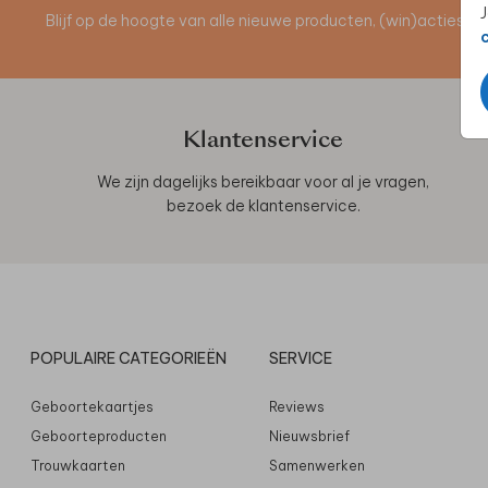
J
Blijf op de hoogte van alle nieuwe producten, (win)acties 
Klantenservice
We zijn dagelijks bereikbaar voor al je vragen,
bezoek de
klantenservice
.
POPULAIRE CATEGORIEËN
SERVICE
Geboortekaartjes
Reviews
Geboorteproducten
Nieuwsbrief
Trouwkaarten
Samenwerken