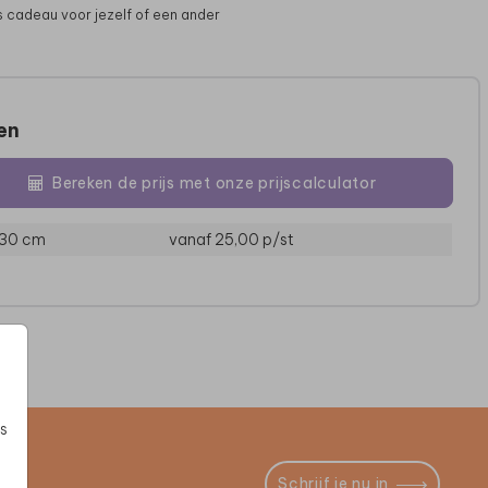
s cadeau voor jezelf of een ander
zen
Bereken de prijs met onze prijscalculator
 30 cm
vanaf 25,00
p/st
POSTER
POSTER
s
Schrijf je nu in