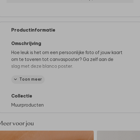
Productinformatie
Omschrijving
Hoe leuk is het om een persoonlijke foto of jouw kaart
om te toveren tot canvasposter? Ga zelf aan de
slag met deze blanco poster.
Toon meer
De mooiste posters, super uniek:
• Volledig bewerkbaar en te personaliseren
• Gedrukt op kwalitatief canvas, geklemd tussen
Collectie
houten latjes en met ophangkoordje
Muurproducten
• Zonder foliedruk
Meer voor jou