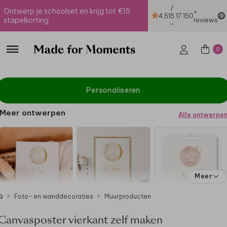
/
Ontwerp je schoolset en krijg tot €15
+
4.51
5
17.150
stapelkorting
reviews
-
0
Personaliseren
Meer ontwerpen
Alle ontwerpe
Meer
Foto- en wanddecoraties
Muurproducten
Canvasposter vierkant zelf maken