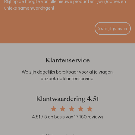
Blijf op de hoogte van alle nieuwe producten, (win)acties en
unieke samenwerkingen!
Schrijf je nu in
Klantenservice
We zijn dagelijks bereikbaar voor al je vragen,
bezoek de
klantenservice
.
Klantwaardering
4.51
4.51
/ 5 op basis van
17.150
reviews