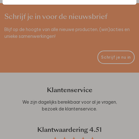
Schrijf je in voor de nieuwsbrief
Blijf op de hoogte van alle nieuwe producten, (win)acties en
unieke samenwerkingen!
Schrijf je nu in
Klantenservice
We zijn dagelijks bereikbaar voor al je vragen,
bezoek de
klantenservice
.
Klantwaardering
4.51