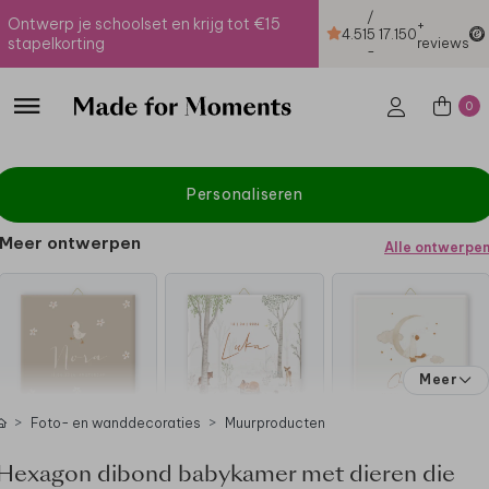
/
Ontwerp je schoolset en krijg tot €15
+
4.51
5
17.150
stapelkorting
reviews
-
0
Personaliseren
Meer ontwerpen
Alle ontwerpe
Meer
Foto- en wanddecoraties
Muurproducten
Hexagon dibond babykamer met dieren die