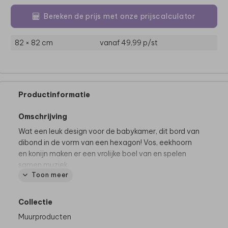
Bereken de prijs met onze prijscalculator
82 × 82 cm
vanaf 49,99
p/st
Productinformatie
Omschrijving
Wat een leuk design voor de babykamer, dit bord van
dibond in de vorm van een hexagon! Vos, eekhoorn
en konijn maken er een vrolijke boel van en spelen
samen muziek.
Toon meer
Deze set bestaat uit 7 hexagons met een afmeting
van 23 x 20 cm. Je kunt ze ophangen in de
Collectie
compositie hoe jij het wil! Plak ze met dubbelzijdig
Muurproducten
tape gemakkelijk aan de muur, ze zijn namelijk erg