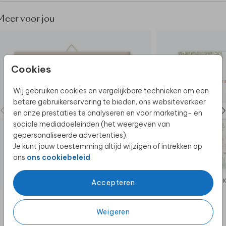
licht van gewicht.
Meer voor jou
Meer inspiratie? Bekijk hier
alle hexagons.
Cookies
Wij gebruiken cookies en vergelijkbare technieken om een
betere gebruikerservaring te bieden, ons websiteverkeer
en onze prestaties te analyseren en voor marketing- en
sociale mediadoeleinden (het weergeven van
gepersonaliseerde advertenties).
Je kunt jouw toestemming altijd wijzigen of intrekken op
ons
ons cookiebeleid
.
KERAMIEK
Accepteren
Weigeren