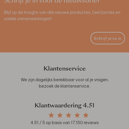
Schrijf je in voor de nieuwsbrief
Blijf op de hoogte van alle nieuwe producten, (win)acties en
unieke samenwerkingen!
Schrijf je nu in
Klantenservice
We zijn dagelijks bereikbaar voor al je vragen,
bezoek de
klantenservice
.
Klantwaardering
4.51
4.51
/ 5 op basis van
17.150
reviews