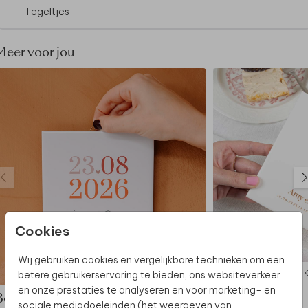
deze stijl.
Tegeltjes
Meer voor jou
Cookies
Wij gebruiken cookies en vergelijkbare technieken om een
KERAMIEK
betere gebruikerservaring te bieden, ons websiteverkeer
en onze prestaties te analyseren en voor marketing- en
Bekijk de complete set
sociale mediadoeleinden (het weergeven van