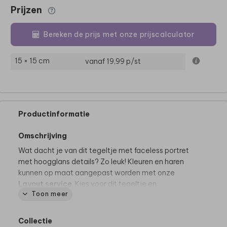
Prijzen
Bereken de prijs met onze prijscalculator
15 × 15 cm
vanaf 19,99
p/st
Productinformatie
Omschrijving
Wat dacht je van dit tegeltje met faceless portret
met hoogglans details? Zo leuk! Kleuren en haren
kunnen op maat aangepast worden met onze
Layout service
. Kies voor dit tegeltje en
Toon meer
personaliseer naar wens!
Dit product maakt deel uit van
een complete set in
Collectie