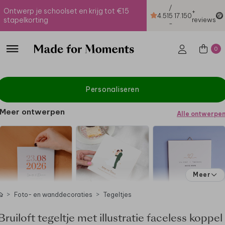
/
Ontwerp je schoolset en krijg tot €15
+
4.51
5
17.150
stapelkorting
reviews
-
0
Personaliseren
Meer ontwerpen
Alle ontwerpe
Meer
Foto- en wanddecoraties
Tegeltjes
Bruiloft tegeltje met illustratie faceless koppel