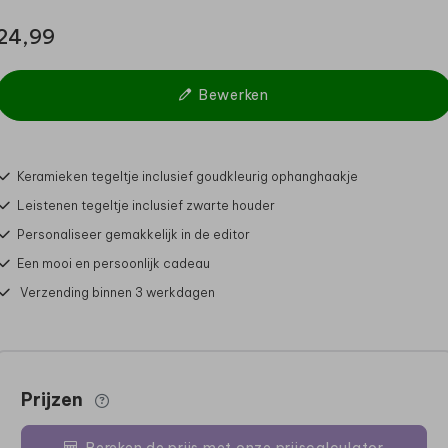
24,99
Bewerken
Keramieken tegeltje inclusief goudkleurig ophanghaakje
Leistenen tegeltje inclusief zwarte houder
Personaliseer gemakkelijk in de editor
Een mooi en persoonlijk cadeau
Verzending binnen 3 werkdagen
Prijzen
Bereken de prijs met onze prijscalculator