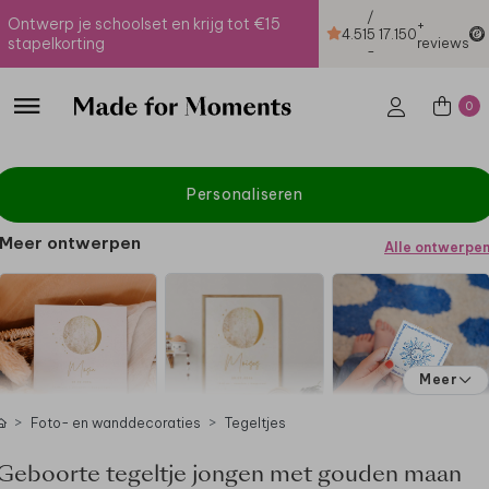
/
Ontwerp je schoolset en krijg tot €15
+
4.51
5
17.150
stapelkorting
reviews
-
0
Personaliseren
Meer ontwerpen
Alle ontwerpe
Meer
Foto- en wanddecoraties
Tegeltjes
Geboorte tegeltje jongen met gouden maan