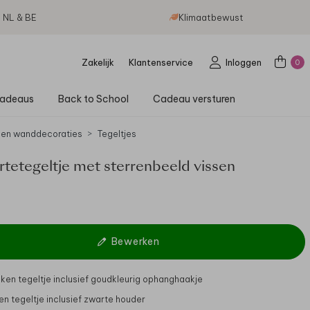
g NL & BE
Klimaatbewust
Zakelijk
Klantenservice
Inloggen
0
adeaus
Back to School
Cadeau versturen
 en wanddecoraties
Tegeltjes
tetegeltje met sterrenbeeld vissen
Bewerken
ken tegeltje inclusief goudkleurig ophanghaakje
en tegeltje inclusief zwarte houder