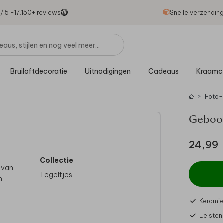
1
/ 5 -
17.150
+ reviews
Snelle verzendin
Bruiloftdecoratie
Uitnodigingen
Cadeaus
Kraamc
Foto-
Geboor
24,99
Collectie
d van
Tegeltjes
n
Keramie
Leisten