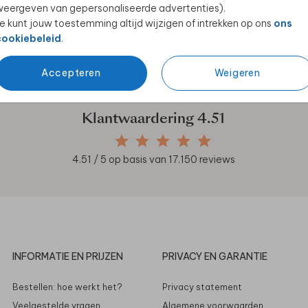
eergeven van gepersonaliseerde advertenties).
e kunt jouw toestemming altijd wijzigen of intrekken op ons
ons
cookiebeleid
.
en unieke samenwerkingen!
Accepteren
Weigeren
Klantwaardering
4.51
4.51
/ 5 op basis van
17.150
reviews
INFORMATIE EN PRIJZEN
PRIVACY EN GARANTIE
Bestellen: hoe werkt het?
Privacy statement
Veelgestelde vragen
Algemene voorwaarden