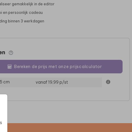
liseer gemakkelijk in de editor
i en persoonlijk cadeau
ing binnen 3 werkdagen
zen
Bereken de prijs met onze prijscalculator
KERAMIEK
KERAMIEK
15 cm
vanaf 19,99
p/st
s