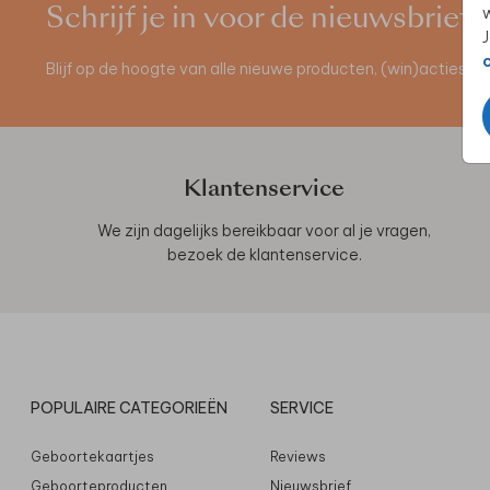
w
Schrijf je in voor de nieuwsbrief
J
Blijf op de hoogte van alle nieuwe producten, (win)acties 
Klantenservice
We zijn dagelijks bereikbaar voor al je vragen,
bezoek de
klantenservice
.
POPULAIRE CATEGORIEËN
SERVICE
Geboortekaartjes
Reviews
Geboorteproducten
Nieuwsbrief