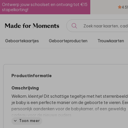
Ontwerp jouw schoolset en ontvang tot €15
4.5
stapelkorting!
Geboortekaartjes
Geboorteproducten
Trouwkaarten
Productinformatie
Omschrijving
Welkom, kleintje! Dit schattige tegeltje met het sterrenbeel
je baby is een perfecte manier om de geboorte te vieren. Ee
persoonlijk aandenken voor de babykamer, of een geweldig
cadeau voor de nieuwe ouders.
Toon meer