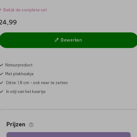
Bekijk de complete set
24,99
Bewerken
Natuurproduct
Met plakhaakje
Dikte: 1,8 cm - ook neer te zetten
In stijl van het kaartje
Prijzen