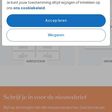
Je kunt jouw toestemming altijd wijzigen of intrekken op
ons
ons cookiebeleid
.
Accepteren
Weigeren
ADRESSTICKER
DRESS
Schrijf je in voor de nieuwsbrief
Blijf op de hoogte van alle nieuwe producten, (win)acties en