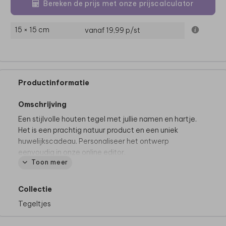
Bereken de prijs met onze prijscalculator
15 × 15 cm
vanaf 19,99
p/st
Productinformatie
Omschrijving
Een stijlvolle houten tegel met jullie namen en hartje.
Het is een prachtig natuur product en een uniek
huwelijkscadeau. Personaliseer het ontwerp
eenvoudig in onze online editor.
Toon meer
Dit product maakt deel uit van
een complete set in
deze stijl.
Specificaties houten tegel
- Formaat: 15 x 15 cm
Collectie
- Dikte: 1,8 cm
Tegeltjes
- Hout is een natuurlijk product, dus iedere tegel is
(qua nerven e.d.) uniek.