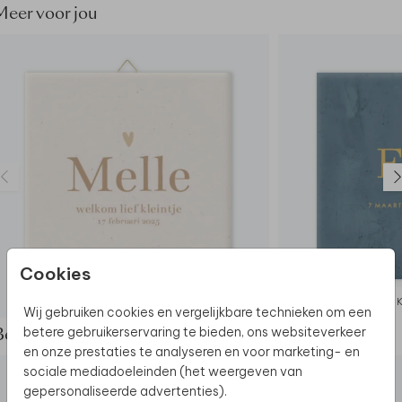
- Haakje meegeleverd
Meer voor jou
- De kleur wit is niet mogelijk op deze tegel
Cookies
KERAMIEK
Wij gebruiken cookies en vergelijkbare technieken om een
betere gebruikerservaring te bieden, ons websiteverkeer
Bekijk de complete set
en onze prestaties te analyseren en voor marketing- en
sociale mediadoeleinden (het weergeven van
gepersonaliseerde advertenties).