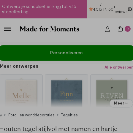
/
Ontwerp je schoolset en krijg tot €15
+
4.51
5
17.150
stapelkorting
reviews
-
0
Personaliseren
Meer ontwerpen
Alle ontwerpe
Meer
Foto- en wanddecoraties
Tegeltjes
Houten tegel stijlvol met namen en hartje