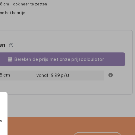
1,8 cm - ook neer te zetten
 van het kaartje
zen
Bereken de prijs met onze prijscalculator
15 cm
vanaf 19,99
p/st
POSTER
KERAMIEK
s