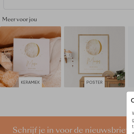
- Haakje meegeleverd
- De kleur wit is niet mogelijk op deze tegel
Meer voor jou
KERAMIEK
POSTER
W
g
t
Schrijf je in voor de nieuwsbrief
w