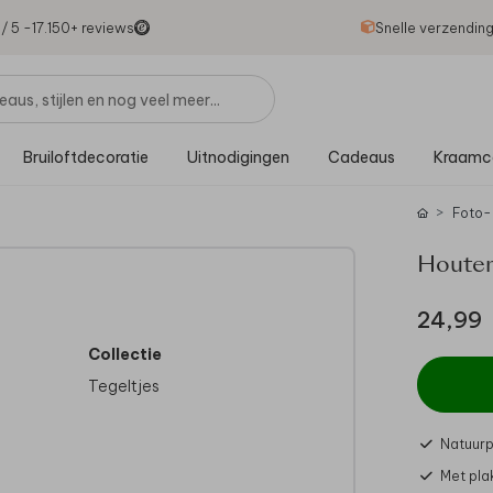
1
/ 5 -
17.150
+ reviews
Snelle verzendin
Bruiloftdecoratie
Uitnodigingen
Cadeaus
Kraamc
Foto-
Houten
24,99
Collectie
Tegeltjes
Natuur
en
Met pla