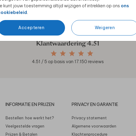
e kunt jouw toestemming altijd wijzigen of intrekken op ons
ons
en unieke samenwerkingen!
cookiebeleid
.
Accepteren
Weigeren
Klantwaardering
4.51
4.51
/ 5 op basis van
17.150
reviews
INFORMATIE EN PRIJZEN
PRIVACY EN GARANTIE
Bestellen: hoe werkt het?
Privacy statement
Veelgestelde vragen
Algemene voorwaarden
Prijzen & Betalen
Klachtenprocedure