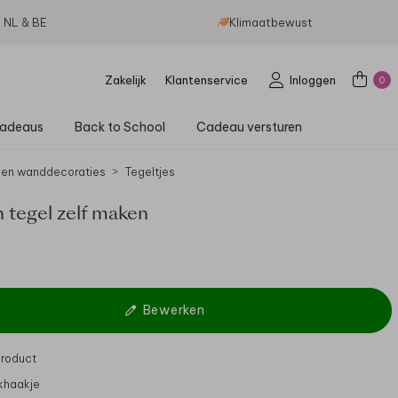
g NL & BE
Klimaatbewust
Zakelijk
Klantenservice
Inloggen
0
adeaus
Back to School
Cadeau versturen
 en wanddecoraties
Tegeltjes
 tegel zelf maken
Bewerken
product
khaakje