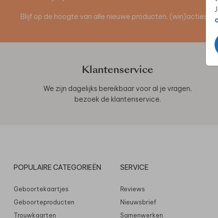
J
Blijf op de hoogte van alle nieuwe producten, (win)acties 
Klantenservice
We zijn dagelijks bereikbaar voor al je vragen,
bezoek de
klantenservice
.
POPULAIRE CATEGORIEËN
SERVICE
Geboortekaartjes
Reviews
Geboorteproducten
Nieuwsbrief
Trouwkaarten
Samenwerken