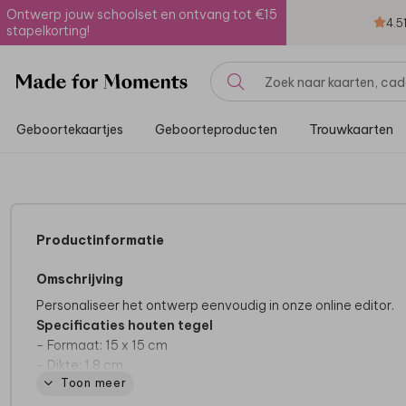
Ontwerp jouw schoolset en ontvang tot €15
4.5
stapelkorting!
Geboortekaartjes
Geboorteproducten
Trouwkaarten
Productinformatie
Omschrijving
Personaliseer het ontwerp eenvoudig in onze online editor.
Specificaties houten tegel
- Formaat: 15 x 15 cm
- Dikte: 1,8 cm
Toon meer
- Hout is een natuurlijk product, dus iedere tegel is (qua nerv
e.d.) uniek.