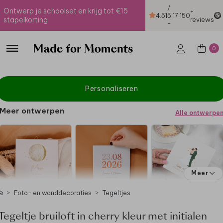
/
Ontwerp je schoolset en krijg tot €15
+
4.51
5
17.150
stapelkorting
reviews
-
0
Personaliseren
Meer ontwerpen
Alle ontwerpe
Meer
Foto- en wanddecoraties
Tegeltjes
Tegeltje bruiloft in cherry kleur met initialen