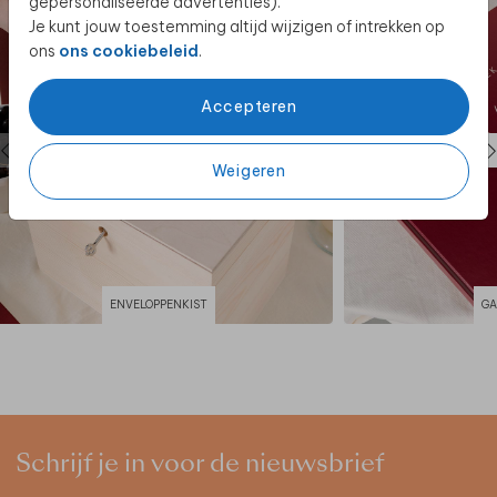
gepersonaliseerde advertenties).
Je kunt jouw toestemming altijd wijzigen of intrekken op
ons
ons cookiebeleid
.
Accepteren
Weigeren
ENVELOPPENKIST
GA
Schrijf je in voor de nieuwsbrief