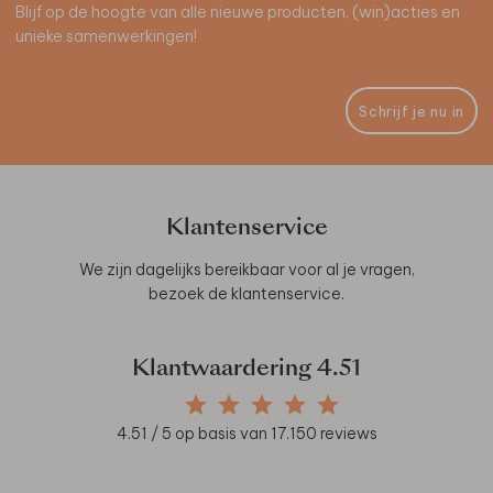
Blijf op de hoogte van alle nieuwe producten, (win)acties en
unieke samenwerkingen!
Schrijf je nu in
Klantenservice
We zijn dagelijks bereikbaar voor al je vragen,
bezoek de
klantenservice
.
Klantwaardering
4.51
4.51
/ 5 op basis van
17.150
reviews