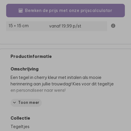
Bereken de prijs met onze prijscalculator
15 × 15 cm
vanaf 19,99
p/st
Productinformatie
Omschrijving
Een tegel in cherry kleur met initalen als mooie
herinnering aan jullie trouwdag! Kies voor dit tegeltje
en personaliseer naar wens!
Toon meer
Dit product maakt deel uit van
een complete set in
deze stijl.
Collectie
Tegeltjes