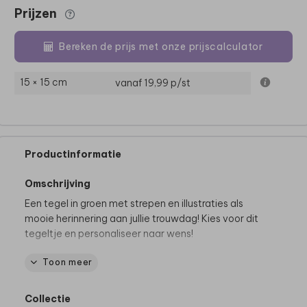
Prijzen
Bereken de prijs met onze prijscalculator
15 × 15 cm
vanaf 19,99
p/st
Productinformatie
Omschrijving
Een tegel in groen met strepen en illustraties als
mooie herinnering aan jullie trouwdag! Kies voor dit
tegeltje en personaliseer naar wens!
Toon meer
Dit product maakt deel uit van
een complete set in
deze stijl.
Collectie