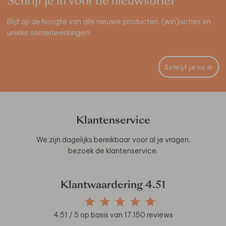
Schrijf je in voor de nieuwsbrief
Blijf op de hoogte van alle nieuwe producten, (win)acties en
unieke samenwerkingen!
Schrijf je nu in
Klantenservice
We zijn dagelijks bereikbaar voor al je vragen,
bezoek de
klantenservice
.
Klantwaardering
4.51
4.51
/ 5 op basis van
17.150
reviews