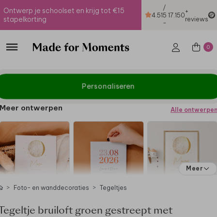
/
Ontwerp je schoolset en krijg tot €15
+
4.51
5
17.150
stapelkorting
reviews
-
0
Personaliseren
Meer ontwerpen
Alle ontwerpe
Meer
Foto- en wanddecoraties
Tegeltjes
Tegeltje bruiloft groen gestreept met