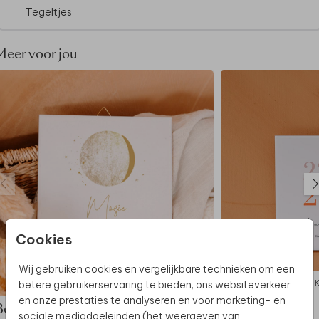
Tegeltjes
Meer voor jou
Cookies
Wij gebruiken cookies en vergelijkbare technieken om een
KERAMIEK
betere gebruikerservaring te bieden, ons websiteverkeer
en onze prestaties te analyseren en voor marketing- en
Bekijk de complete set
sociale mediadoeleinden (het weergeven van