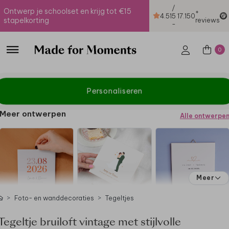
/
Ontwerp je schoolset en krijg tot €15
+
4.51
5
17.150
stapelkorting
reviews
-
0
Personaliseren
Meer ontwerpen
Alle ontwerpe
Meer
Foto- en wanddecoraties
Tegeltjes
Tegeltje bruiloft vintage met stijlvolle