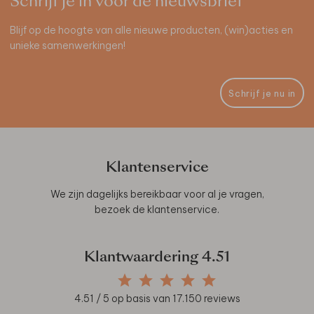
Schrijf je in voor de nieuwsbrief
Blijf op de hoogte van alle nieuwe producten, (win)acties en
unieke samenwerkingen!
Schrijf je nu in
Klantenservice
We zijn dagelijks bereikbaar voor al je vragen,
bezoek de
klantenservice
.
Klantwaardering
4.51
4.51
/ 5 op basis van
17.150
reviews