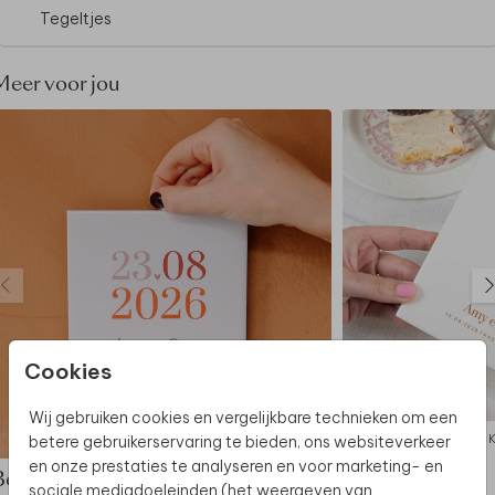
Tegeltjes
Meer voor jou
Cookies
Wij gebruiken cookies en vergelijkbare technieken om een
KERAMIEK
betere gebruikerservaring te bieden, ons websiteverkeer
en onze prestaties te analyseren en voor marketing- en
Bekijk de complete set
sociale mediadoeleinden (het weergeven van