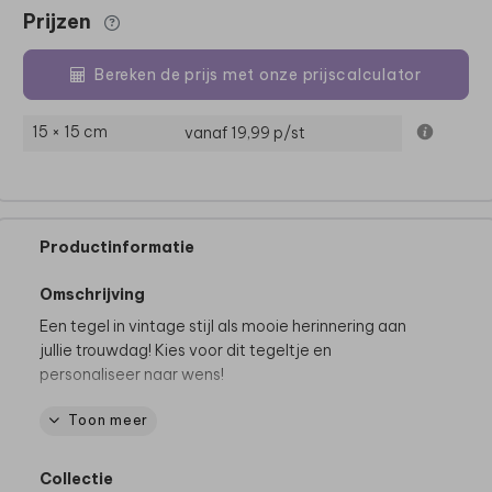
Prijzen
Bereken de prijs met onze prijscalculator
15 × 15 cm
vanaf 19,99
p/st
Productinformatie
Omschrijving
Een tegel in vintage stijl als mooie herinnering aan
jullie trouwdag! Kies voor dit tegeltje en
personaliseer naar wens!
Toon meer
Dit product maakt deel uit van
een complete set in
deze stijl.
Collectie