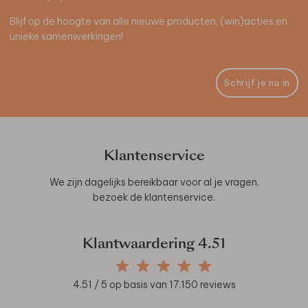
Blijf op de hoogte van alle nieuwe producten, (win)acties en
unieke samenwerkingen!
Schrijf je nu in
Klantenservice
We zijn dagelijks bereikbaar voor al je vragen,
bezoek de
klantenservice
.
Klantwaardering
4.51
4.51
/ 5 op basis van
17.150
reviews