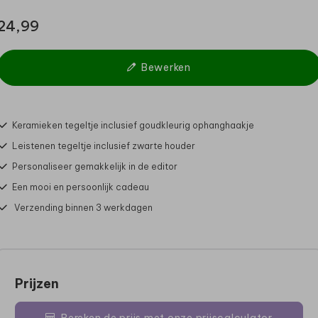
24,99
Bewerken
Keramieken tegeltje inclusief goudkleurig ophanghaakje
Leistenen tegeltje inclusief zwarte houder
Personaliseer gemakkelijk in de editor
Een mooi en persoonlijk cadeau
Verzending binnen 3 werkdagen
Prijzen
Bereken de prijs met onze prijscalculator