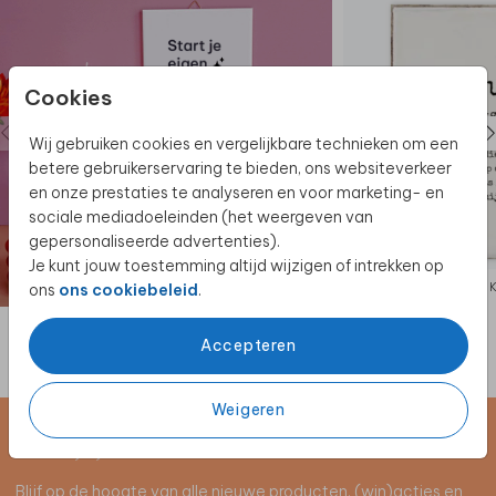
Cookies
Wij gebruiken cookies en vergelijkbare technieken om een
betere gebruikerservaring te bieden, ons websiteverkeer
en onze prestaties te analyseren en voor marketing- en
sociale mediadoeleinden (het weergeven van
gepersonaliseerde advertenties).
Je kunt jouw toestemming altijd wijzigen of intrekken op
KERAMIEK
ons
ons cookiebeleid
.
Accepteren
Weigeren
Schrijf je in voor de nieuwsbrief
Blijf op de hoogte van alle nieuwe producten, (win)acties en