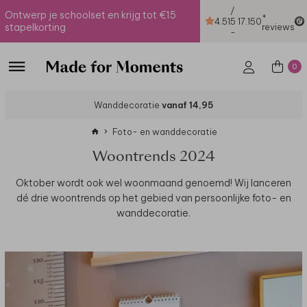
/
Ontwerp je schoolset en krijg tot €15
+
4.51
5
17.150
stapelkorting
reviews
-
0
Wanddecoratie
vanaf 14,95
Foto- en wanddecoratie
Woontrends 2024
Oktober wordt ook wel woonmaand genoemd! Wij lanceren
dé drie woontrends op het gebied van persoonlijke foto- en
wanddecoratie.