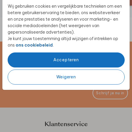
Wij gebruiken cookies en vergelijkbare technieken om een
betere gebruikerservaring te bieden, ons websiteverkeer
en onze prestaties te analyseren en voor marketing- en
sociale mediadoeleinden (het weergeven van
gepersonaliseerde advertenties).
Je kunt jouw toestemming altijd wijzigen of intrekken op
ons
ons cookiebeleid
.
Schrijf je in voor de nieuwsbrief
Accepteren
Blijf op de hoogte van alle nieuwe producten, (win)acties en
unieke samenwerkingen!
Weigeren
Schrijf je nu in
Klantenservice