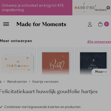
/
Ontwerp je schoolset en krijg tot €15
+
4.51
5
17.150
stapelkorting
reviews
-
0
Meer ontwerpen
Alle ontwerpe
Meer
Wenskaarten
Kaartje versturen
Felicitatiekaart huwelijk goudfolie hartjes
Combineer met bijpassende kaarten en producten