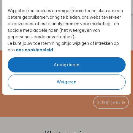
Wij gebruiken cookies en vergelijkbare technieken om een
betere gebruikerservaring te bieden, ons websiteverkeer
en onze prestaties te analyseren en voor marketing- en
sociale mediadoeleinden (het weergeven van
gepersonaliseerde advertenties).
Je kunt jouw toestemming altijd wijzigen of intrekken op
ons
ons cookiebeleid
.
Schrijf je in voor de nieuwsbrief
Accepteren
Blijf op de hoogte van alle nieuwe producten, (win)acties en
Weigeren
unieke samenwerkingen!
Schrijf je nu in