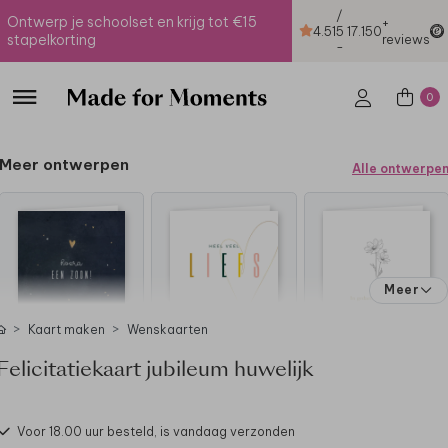
/
Ontwerp je schoolset en krijg tot €15
+
4.51
5
17.150
stapelkorting
reviews
-
0
Meer ontwerpen
Alle ontwerpe
Meer
Kaart maken
Wenskaarten
Felicitatiekaart jubileum huwelijk
Voor 18.00 uur besteld, is vandaag verzonden