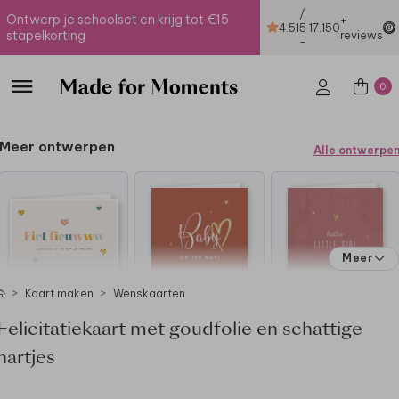
/
Ontwerp je schoolset en krijg tot €15
+
4.51
5
17.150
stapelkorting
reviews
-
0
Meer ontwerpen
Alle ontwerpe
Meer
Kaart maken
Wenskaarten
Felicitatiekaart met goudfolie en schattige
hartjes