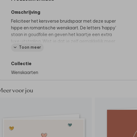
Omschrijving
Feliciteer het kersverse bruidspaar met deze super
hippe en romantische wenskaart. De letters 'happy'
staan in goudfolie en geven het kaartje een extra
luxe uitstraling. Wist je dat je zelf gemakkelijk meer
Toon meer
elementen in goudfolie kunt zetten? Dit gemakkelijk
als je het kaartje opent in de editor.
Collectie
Deze kaart heeft een langere verzendtijd, omdat
Wenskaarten
folie een droogtijd kent. Voor 18.00 uur besteld = de
volgende werkdag gedrukt en verzonden.
Meer voor jou