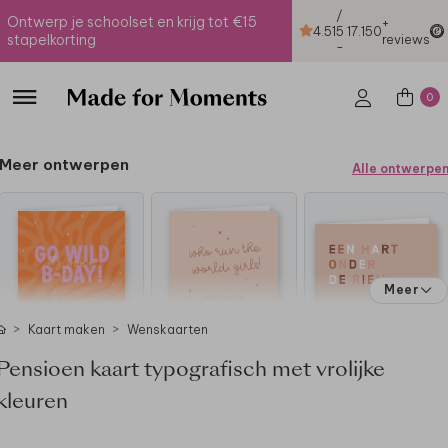
/
Ontwerp je schoolset en krijg tot €15
+
4.51
5
17.150
stapelkorting
reviews
-
0
Meer ontwerpen
Alle ontwerpe
Meer
Kaart maken
Wenskaarten
Pensioen kaart typografisch met vrolijke
kleuren