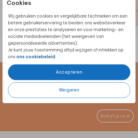
Cookies
Wij gebruiken cookies en vergelijkbare technieken om een
betere gebruikerservaring te bieden, ons websiteverkeer
en onze prestaties te analyseren en voor marketing- en
sociale mediadoeleinden (het weergeven van
gepersonaliseerde advertenties).
Je kunt jouw toestemming altijd wijzigen of intrekken op
ons
ons cookiebeleid
.
Accepteren
Schrijf je in voor de nieuwsbrief
Blijf op de hoogte van alle nieuwe producten, (win)acties en
Weigeren
unieke samenwerkingen!
Schrijf je nu in