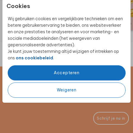
Cookies
Wij gebruiken cookies en vergelijkbare technieken om een
betere gebruikerservaring te bieden, ons websiteverkeer
en onze prestaties te analyseren en voor marketing- en
sociale mediadoeleinden (het weergeven van
gepersonaliseerde advertenties).
Je kunt jouw toestemming altijd wijzigen of intrekken op
ons
ons cookiebeleid
.
Accepteren
Schrijf je in voor de nieuwsbrief
Weigeren
Blijf op de hoogte van alle nieuwe producten, (win)acties en
unieke samenwerkingen!
Schrijf je nu in