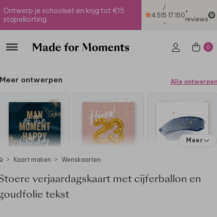
/
Ontwerp je schoolset en krijg tot €15
+
4.51
5
17.150
stapelkorting
reviews
-
0
Meer ontwerpen
Alle ontwerpe
Meer
Kaart maken
Wenskaarten
Stoere verjaardagskaart met cijferballon en
goudfolie tekst