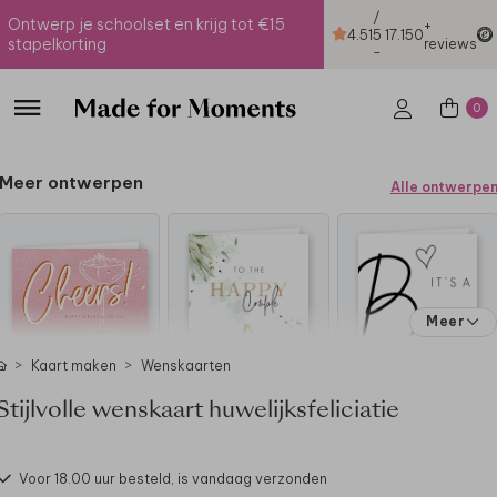
/
Ontwerp je schoolset en krijg tot €15
+
4.51
5
17.150
stapelkorting
reviews
-
0
Meer ontwerpen
Alle ontwerpe
Meer
Kaart maken
Wenskaarten
Stijlvolle wenskaart huwelijksfeliciatie
Voor 18.00 uur besteld, is vandaag verzonden