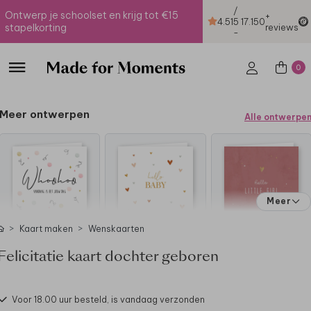
/
Ontwerp je schoolset en krijg tot €15
+
4.51
5
17.150
stapelkorting
reviews
-
0
Meer ontwerpen
Alle ontwerpe
Meer
Kaart maken
Wenskaarten
Felicitatie kaart dochter geboren
Voor 18.00 uur besteld, is vandaag verzonden