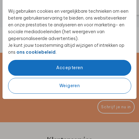
Wij gebruiken cookies en vergelijkbare technieken om een
betere gebruikerservaring te bieden, ons websiteverkeer
en onze prestaties te analyseren en voor marketing- en
sociale mediadoeleinden (het weergeven van
gepersonaliseerde advertenties).
Je kunt jouw toestemming altijd wijzigen of intrekken op
ons
ons cookiebeleid
.
Schrijf je in voor de nieuwsbrief
Accepteren
Blijf op de hoogte van alle nieuwe producten, (win)acties en
Weigeren
unieke samenwerkingen!
Schrijf je nu in