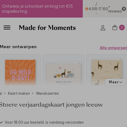
/
Ontwerp je schoolset en krijg tot €15
+
4.51
5
17.150
stapelkorting
reviews
-
0
Meer ontwerpen
Alle ontwerpe
Meer
Kaart maken
Wenskaarten
Stoere verjaardagskaart jongen leeuw
Voor 18.00 uur besteld, is vandaag verzonden