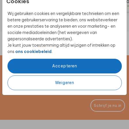
Cookies
Wij gebruiken cookies en vergelijkbare technieken om een
betere gebruikerservaring te bieden, ons websiteverkeer
en onze prestaties te analyseren en voor marketing- en
sociale mediadoeleinden (het weergeven van
gepersonaliseerde advertenties).
Je kunt jouw toestemming altijd wijzigen of intrekken op
ons
ons cookiebeleid
.
Accepteren
Schrijf je in voor de nieuwsbrief
Blijf op de hoogte van alle nieuwe producten, (win)acties en
Weigeren
unieke samenwerkingen!
Schrijf je nu in