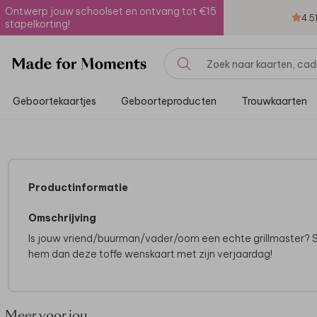
Ontwerp jouw schoolset en ontvang tot €15
4.5
stapelkorting!
Geboortekaartjes
Geboorteproducten
Trouwkaarten
Productinformatie
Omschrijving
Is jouw vriend/buurman/vader/oom een echte grillmaster? 
hem dan deze toffe wenskaart met zijn verjaardag!
Meer voor jou