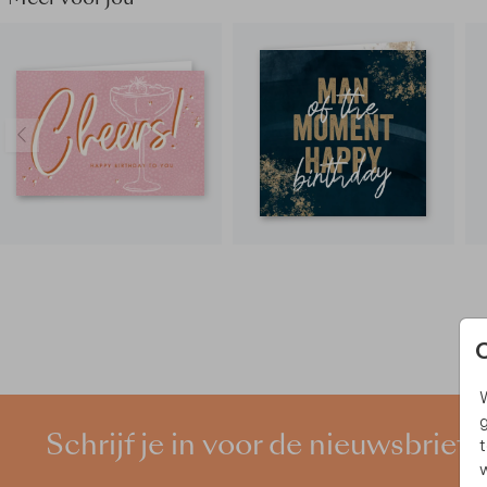
W
g
Schrijf je in voor de nieuwsbrief
t
w