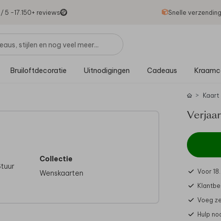
1
/ 5 -
17.150
+ reviews
Snelle verzendin
Bruiloftdecoratie
Uitnodigingen
Cadeaus
Kraamc
Kaart
Verjaar
Collectie
Stuur
Voor 18
Wenskaarten
Klantbe
Voeg ze
Hulp no