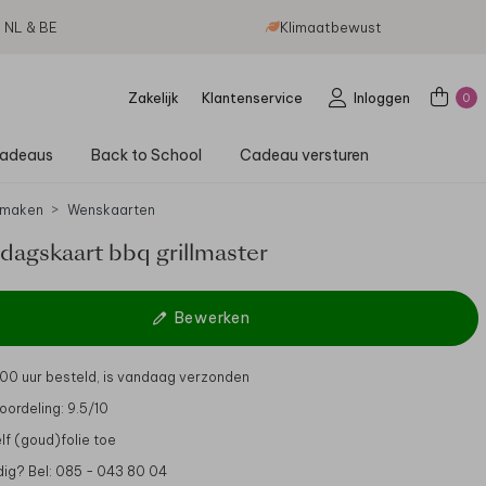
g NL & BE
Klimaatbewust
Zakelijk
Klantenservice
Inloggen
0
adeaus
Back to School
Cadeau versturen
 maken
Wenskaarten
dagskaart bbq grillmaster
Bewerken
.00 uur besteld, is vandaag verzonden
oordeling: 9.5/10
lf (goud)folie toe
dig? Bel: 085 - 043 80 04