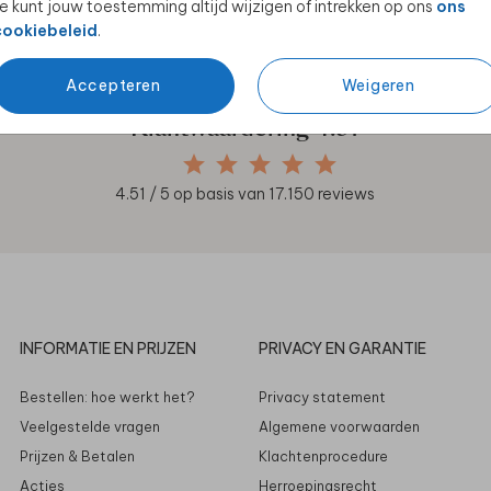
e kunt jouw toestemming altijd wijzigen of intrekken op ons
ons
en unieke samenwerkingen!
cookiebeleid
.
Accepteren
Weigeren
Klantwaardering
4.51
4.51
/ 5 op basis van
17.150
reviews
INFORMATIE EN PRIJZEN
PRIVACY EN GARANTIE
Bestellen: hoe werkt het?
Privacy statement
Veelgestelde vragen
Algemene voorwaarden
Prijzen & Betalen
Klachtenprocedure
Acties
Herroepingsrecht