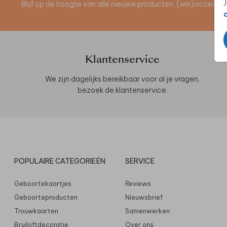
J
Blijf op de hoogte van alle nieuwe producten, (win)acties 
Klantenservice
We zijn dagelijks bereikbaar voor al je vragen,
bezoek de
klantenservice
.
POPULAIRE CATEGORIEËN
SERVICE
Geboortekaartjes
Reviews
Geboorteproducten
Nieuwsbrief
Trouwkaarten
Samenwerken
Bruiloftdecoratie
Over ons