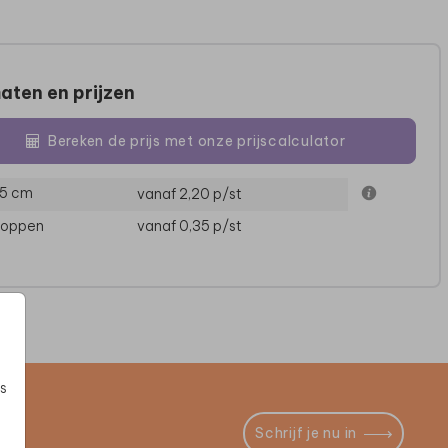
aten en prijzen
Bereken de prijs met onze prijscalculator
15 cm
vanaf 2,20
p/st
loppen
vanaf 0,35
p/st
s
Schrijf je nu in