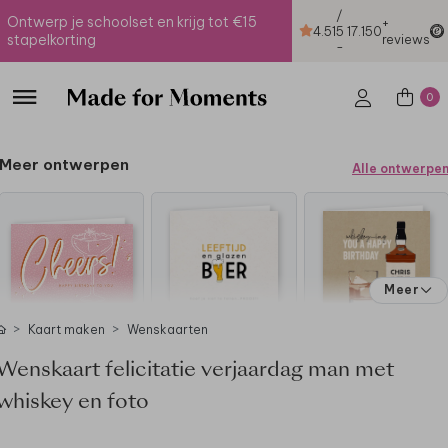
/
Ontwerp je schoolset en krijg tot €15
+
4.51
5
17.150
stapelkorting
reviews
-
0
Meer ontwerpen
Alle ontwerpe
Meer
Kaart maken
Wenskaarten
Wenskaart felicitatie verjaardag man met
whiskey en foto