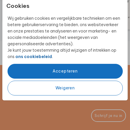
Cookies
Wij gebruiken cookies en vergelijkbare technieken om een
betere gebruikerservaring te bieden, ons websiteverkeer
en onze prestaties te analyseren en voor marketing- en
sociale mediadoeleinden (het weergeven van
gepersonaliseerde advertenties).
Je kunt jouw toestemming altijd wijzigen of intrekken op
ons
ons cookiebeleid
.
Accepteren
Schrijf je in voor de nieuwsbrief
Weigeren
Blijf op de hoogte van alle nieuwe producten, (win)acties en
unieke samenwerkingen!
Schrijf je nu in