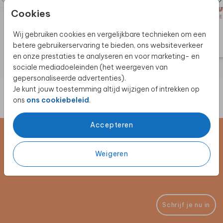
Cookies
Wij gebruiken cookies en vergelijkbare technieken om een
betere gebruikerservaring te bieden, ons websiteverkeer
en onze prestaties te analyseren en voor marketing- en
sociale mediadoeleinden (het weergeven van
gepersonaliseerde advertenties).
Je kunt jouw toestemming altijd wijzigen of intrekken op
ons
ons cookiebeleid
.
Accepteren
Schrijf je in voor de nieuwsbrief
Weigeren
Blijf op de hoogte van alle nieuwe producten, (win)acties en
unieke samenwerkingen!
Schrijf je nu in