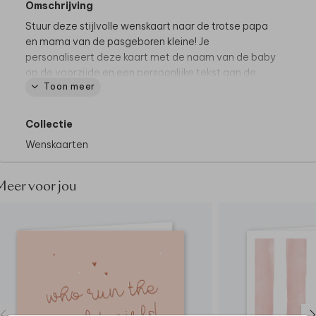
Omschrijving
Stuur deze stijlvolle wenskaart naar de trotse papa
en mama van de pasgeboren kleine! Je
personaliseert deze kaart met de naam van de baby
op de voorzijde en een persoonlijke tekst aan de
Toon meer
binnenzijde.
Collectie
Wenskaarten
Meer voor jou