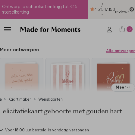
/
Ontwerp je schoolset en krijg tot €15
+
4.51
5
17.150
stapelkorting
reviews
-
0
Meer ontwerpen
Alle ontwerpe
Meer
Kaart maken
Wenskaarten
Felicitatiekaart geboorte met gouden hart
Voor 18.00 uur besteld, is vandaag verzonden