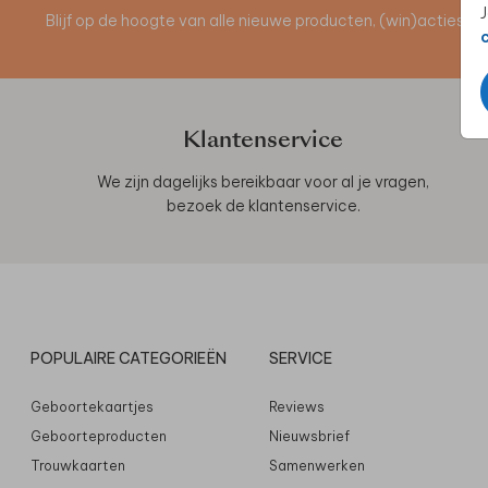
J
Blijf op de hoogte van alle nieuwe producten, (win)acties 
Klantenservice
We zijn dagelijks bereikbaar voor al je vragen,
bezoek de
klantenservice
.
POPULAIRE CATEGORIEËN
SERVICE
Geboortekaartjes
Reviews
Geboorteproducten
Nieuwsbrief
Trouwkaarten
Samenwerken