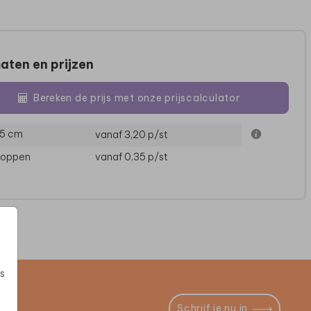
aten en prijzen
Bereken de prijs met onze prijscalculator
15 cm
vanaf 3,20
p/st
loppen
vanaf 0,35
p/st
s
Schrijf je nu in