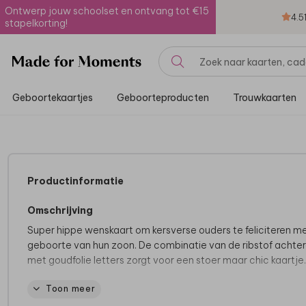
Ontwerp jouw schoolset en ontvang tot €15
4.5
stapelkorting!
Geboortekaartjes
Geboorteproducten
Trouwkaarten
Productinformatie
Omschrijving
Super hippe wenskaart om kersverse ouders te feliciteren m
geboorte van hun zoon. De combinatie van de ribstof achte
met goudfolie letters zorgt voor een stoer maar chic kaartje.
Toon meer
* Deze kaart heeft een iets langere verzendtijd omdat folie 
droogtijd kent: voor 18.00 uur besteld = de volgende werkda