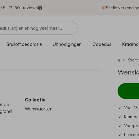
1
/ 5 -
17.150
+ reviews
Snelle verzendin
Bruiloftdecoratie
Uitnodigingen
Cadeaus
Kraamc
Kaart
Wenska
Collectie
et de
Voor 18
Wenskaarten
rgrond
Klantbe
Voeg ze
een
Hulp no
g