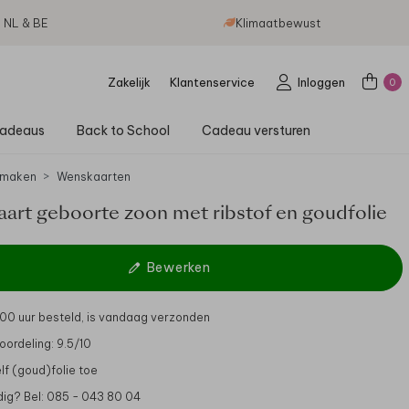
g NL & BE
Klimaatbewust
Zakelijk
Klantenservice
Inloggen
0
adeaus
Back to School
Cadeau versturen
 maken
Wenskaarten
art geboorte zoon met ribstof en goudfolie
Bewerken
.00 uur besteld, is vandaag verzonden
oordeling: 9.5/10
lf (goud)folie toe
dig? Bel: 085 - 043 80 04