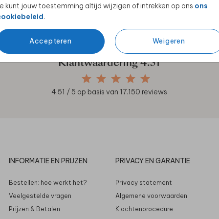
e kunt jouw toestemming altijd wijzigen of intrekken op ons
ons
en unieke samenwerkingen!
cookiebeleid
.
Accepteren
Weigeren
Klantwaardering
4.51
4.51
/ 5 op basis van
17.150
reviews
INFORMATIE EN PRIJZEN
PRIVACY EN GARANTIE
Bestellen: hoe werkt het?
Privacy statement
Veelgestelde vragen
Algemene voorwaarden
Prijzen & Betalen
Klachtenprocedure