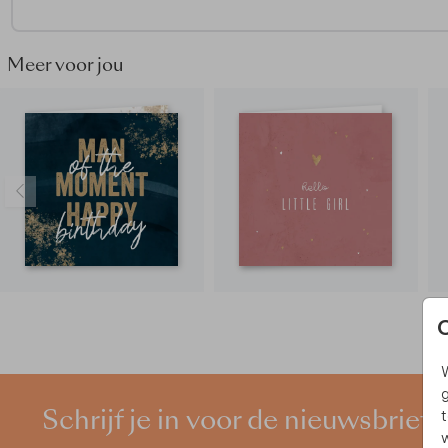
gedrukt en verzonden.
Meer voor jou
W
g
t
Schrijf je in voor de nieuwsbrief
w