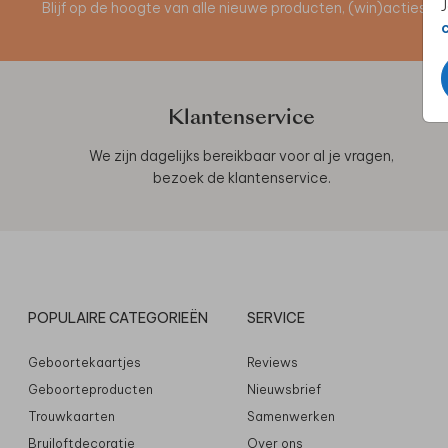
J
Blijf op de hoogte van alle nieuwe producten, (win)acties 
Klantenservice
We zijn dagelijks bereikbaar voor al je vragen,
bezoek de
klantenservice
.
POPULAIRE CATEGORIEËN
SERVICE
Geboortekaartjes
Reviews
Geboorteproducten
Nieuwsbrief
Trouwkaarten
Samenwerken
Bruiloftdecoratie
Over ons