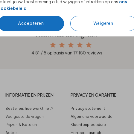
e kunt jouw toestemming altijd wijzigen of intrekken op ons
ons
en unieke samenwerkingen!
cookiebeleid
.
Accepteren
Weigeren
Klantwaardering
4.51
4.51
/ 5 op basis van
17.150
reviews
INFORMATIE EN PRIJZEN
PRIVACY EN GARANTIE
Bestellen: hoe werkt het?
Privacy statement
Veelgestelde vragen
Algemene voorwaarden
Prijzen & Betalen
Klachtenprocedure
Acties
Herroepingsrecht