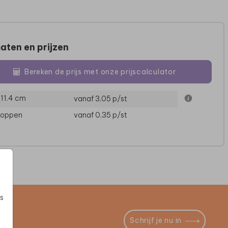
aten en prijzen
Bereken de prijs met onze prijscalculator
× 11.4 cm
vanaf 3,05
p/st
loppen
vanaf 0,35
p/st
s
Schrijf je nu in