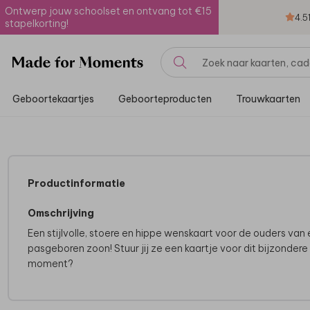
Ontwerp jouw schoolset en ontvang tot €15
4.5
stapelkorting!
Geboortekaartjes
Geboorteproducten
Trouwkaarten
Productinformatie
Omschrijving
Een stijlvolle, stoere en hippe wenskaart voor de ouders van
pasgeboren zoon! Stuur jij ze een kaartje voor dit bijzondere
moment?