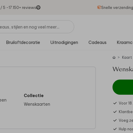
1
/ 5 -
17.150
+ reviews
Snelle verzendin
Bruiloftdecoratie
Uitnodigingen
Cadeaus
Kraamc
Kaart
Wenska
Collectie
 een
Voor 18
Wenskaarten
Klantbe
Voeg ze
Hulp no