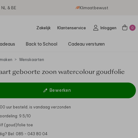
g NL & BE
Klimaatbewust
Zakelijk
Klantenservice
Inloggen
0
adeaus
Back to School
Cadeau versturen
 maken
Wenskaarten
art geboorte zoon watercolour goudfolie
Bewerken
.00 uur besteld, is vandaag verzonden
oordeling: 9.5/10
lf (goud)folie toe
dig? Bel: 085 - 043 80 04