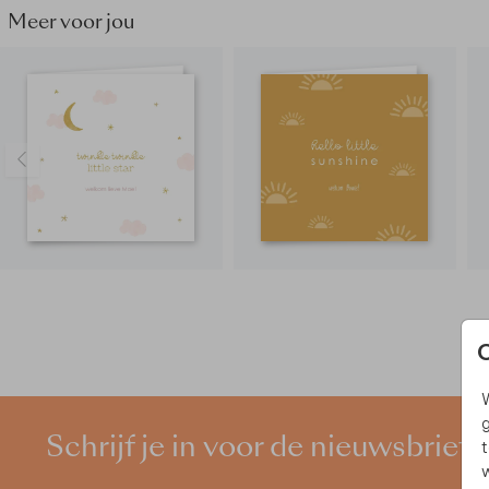
Meer voor jou
W
g
Schrijf je in voor de nieuwsbrief
t
w