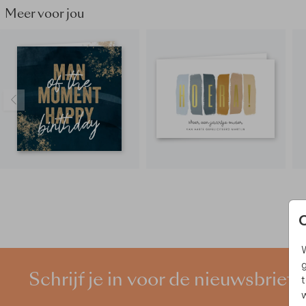
Meer voor jou
W
g
Schrijf je in voor de nieuwsbrief
t
w