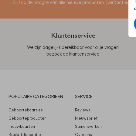
J
Blijf op de hoogte van alle nieuwe producten, (win)acties 
Klantenservice
We zijn dagelijks bereikbaar voor al je vragen,
bezoek de
klantenservice
.
POPULAIRE CATEGORIEËN
SERVICE
Geboortekaartjes
Reviews
Geboorteproducten
Nieuwsbrief
Trouwkaarten
Samenwerken
Bruiloftdecoratie
Over ons