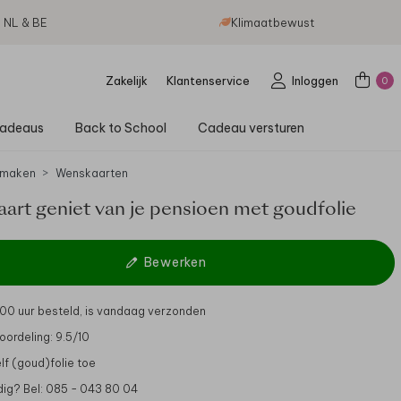
g NL & BE
Klimaatbewust
Zakelijk
Klantenservice
Inloggen
0
adeaus
Back to School
Cadeau versturen
 maken
Wenskaarten
art geniet van je pensioen met goudfolie
Bewerken
.00 uur besteld, is vandaag verzonden
oordeling: 9.5/10
lf (goud)folie toe
dig? Bel: 085 - 043 80 04