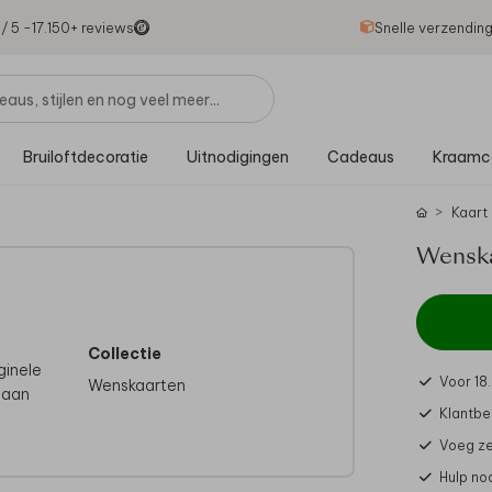
1
/ 5 -
17.150
+ reviews
Snelle verzendin
Bruiloftdecoratie
Uitnodigingen
Cadeaus
Kraamc
Kaart
Wenska
Collectie
ginele
Voor 18
Wenskaarten
n aan
Klantbe
Voeg ze
Hulp no