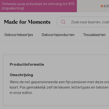
Ontwerp jouw schoolset en ontvang tot €15
4.5
stapelkorting!
Geboortekaartjes
Geboorteproducten
Trouwkaarten
Productinformatie
Omschrijving
Wens de net gepensioneerde een fijn pensioen met deze ori
kaart. Pas gemakkelijk zelf de kleuren, lettertypes en tekste
in onze editor.