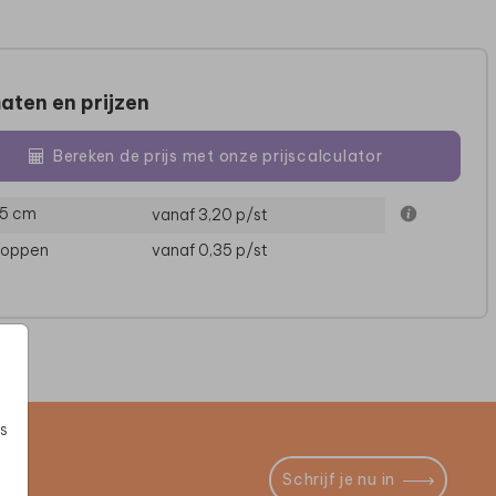
aten en prijzen
Bereken de prijs met onze prijscalculator
15 cm
vanaf 3,20
p/st
loppen
vanaf 0,35
p/st
s
Schrijf je nu in