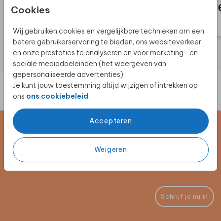
Cookies
Wij gebruiken cookies en vergelijkbare technieken om een
betere gebruikerservaring te bieden, ons websiteverkeer
en onze prestaties te analyseren en voor marketing- en
sociale mediadoeleinden (het weergeven van
gepersonaliseerde advertenties).
Je kunt jouw toestemming altijd wijzigen of intrekken op
ons
ons cookiebeleid
.
Accepteren
Schrijf je in voor de nieuwsbrief
Weigeren
Blijf op de hoogte van alle nieuwe producten, (win)acties en
unieke samenwerkingen!
Schrijf je nu in