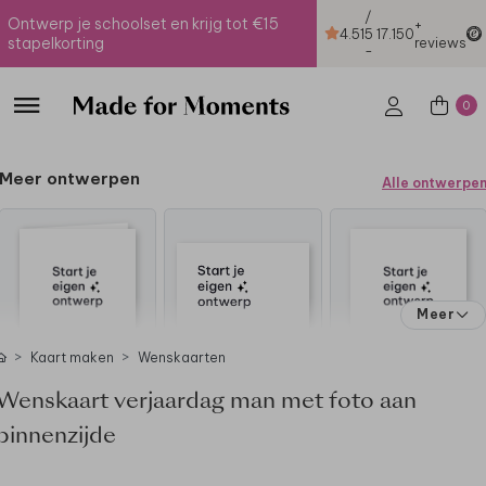
/
Ontwerp je schoolset en krijg tot €15
+
4.51
5
17.150
stapelkorting
reviews
-
0
Meer ontwerpen
Alle ontwerpe
Meer
Kaart maken
Wenskaarten
Wenskaart verjaardag man met foto aan
binnenzijde