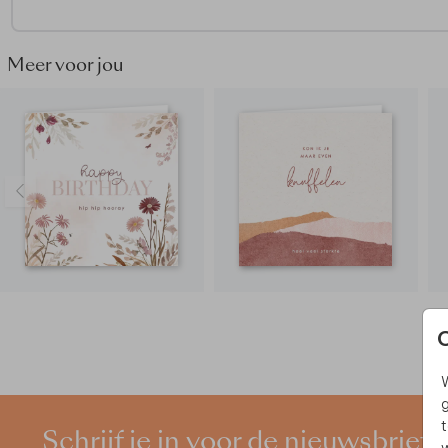
Meer voor jou
W
g
t
Schrijf je in voor de nieuwsbrief