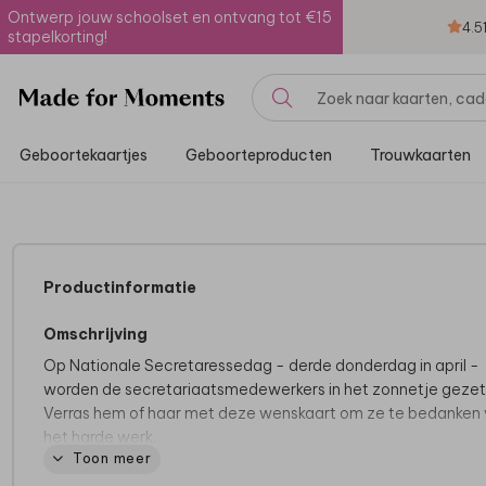
Ontwerp jouw schoolset en ontvang tot €15
4.5
stapelkorting!
Geboortekaartjes
Geboorteproducten
Trouwkaarten
Productinformatie
Omschrijving
Op Nationale Secretaressedag - derde donderdag in april -
worden de secretariaatsmedewerkers in het zonnetje gezet
Verras hem of haar met deze wenskaart om ze te bedanken 
het harde werk.
Toon meer