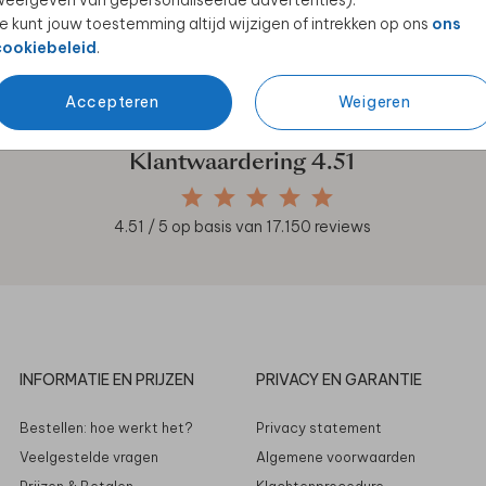
eergeven van gepersonaliseerde advertenties).
e kunt jouw toestemming altijd wijzigen of intrekken op ons
ons
en unieke samenwerkingen!
cookiebeleid
.
Accepteren
Weigeren
Klantwaardering
4.51
4.51
/ 5 op basis van
17.150
reviews
INFORMATIE EN PRIJZEN
PRIVACY EN GARANTIE
Bestellen: hoe werkt het?
Privacy statement
Veelgestelde vragen
Algemene voorwaarden