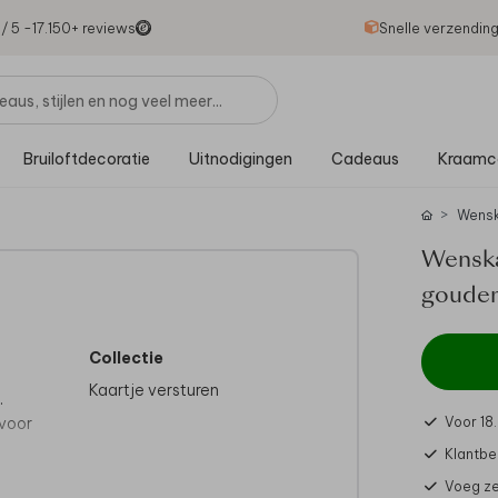
1
/ 5 -
17.150
+ reviews
Snelle verzendin
Bruiloftdecoratie
Uitnodigingen
Cadeaus
Kraamc
Wensk
Wenska
gouden
Collectie
Kaartje versturen
.
voor
Voor 18
Klantbe
Voeg ze