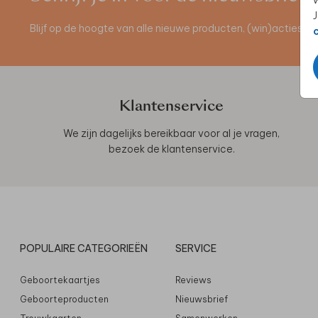
w
J
Blijf op de hoogte van alle nieuwe producten, (win)acties 
Klantenservice
We zijn dagelijks bereikbaar voor al je vragen,
bezoek de
klantenservice
.
POPULAIRE CATEGORIEËN
SERVICE
Geboortekaartjes
Reviews
Geboorteproducten
Nieuwsbrief