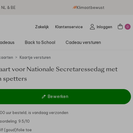
g NL & BE
Klimaatbewust
Zakelijk
Klantenservice
Inloggen
0
adeaus
Back to School
Cadeau versturen
aarten
Kaartje versturen
art voor Nationale Secretaressedag met
 spetters
Bewerken
.00 uur besteld, is vandaag verzonden
oordeling: 9.5/10
lf (goud)folie toe