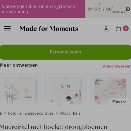
/
Ontwerp je schoolset en krijg tot €15
+
4.51
5
17.150
stapelkorting
reviews
-
0
Personaliseren
Meer ontwerpen
Alle ontwerpe
Meer
Foto- en wanddecoraties
Muurcirkels
Muurcirkel met boeket droogbloemen