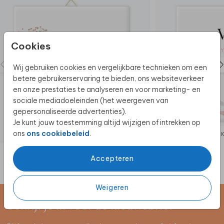
Cookies
Wij gebruiken cookies en vergelijkbare technieken om een
betere gebruikerservaring te bieden, ons websiteverkeer
en onze prestaties te analyseren en voor marketing- en
sociale mediadoeleinden (het weergeven van
gepersonaliseerde advertenties).
Je kunt jouw toestemming altijd wijzigen of intrekken op
ons
ons cookiebeleid
.
KERAMIEK
Accepteren
Weigeren
Schrijf je in voor de nieuwsbrief