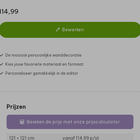
114,99
Bewerken
De mooiste persoonlijke wanddecoratie
Kies jouw favoriete materiaal en formaat
Personaliseer gemakkelijk in de editor
Prijzen
Bereken de prijs met onze prijscalculator
121 × 121 cm
vanaf 114,99
p/st