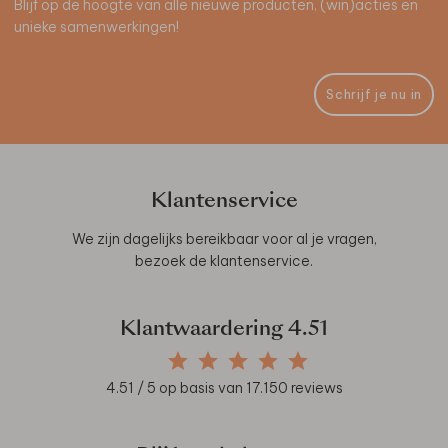
Blijf op de hoogte van alle nieuwe producten, (win)acties en
unieke samenwerkingen!
Schrijf je nu in
Klantenservice
We zijn dagelijks bereikbaar voor al je vragen,
bezoek de
klantenservice
.
Klantwaardering
4.51
4.51
/ 5 op basis van
17.150
reviews