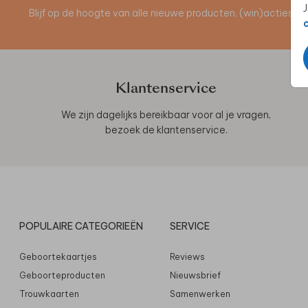
J
Blijf op de hoogte van alle nieuwe producten, (win)acties 
Klantenservice
We zijn dagelijks bereikbaar voor al je vragen,
bezoek de
klantenservice
.
POPULAIRE CATEGORIEËN
SERVICE
Geboortekaartjes
Reviews
Geboorteproducten
Nieuwsbrief
Trouwkaarten
Samenwerken