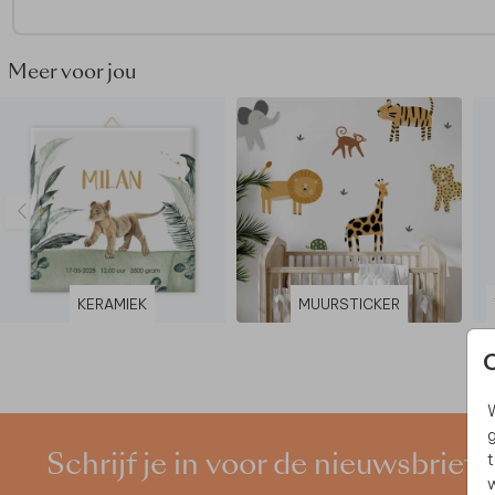
onze editor, op een formaat en materiaal naar keuze.
Meer inspiratie? Bekijk de hele collectie
muurcirkels.
Meer voor jou
KERAMIEK
MUURSTICKER
W
g
t
Schrijf je in voor de nieuwsbrief
w