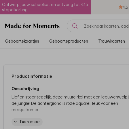
Ontwerp jouw schoolset en ontvang tot €15
4.5
stapelkorting!
Geboortekaartjes
Geboorteproducten
Trouwkaarten
Productinformatie
Omschrijving
Lief en stoer tegelijk, deze muurcirkel met een leeuwenwelpj
de jungle! De achtergrond is roze aquarel, leuk voor een
meisjeskamer.
Toon meer
Ontwerp een unieke muurcirkel en maak hiermee het kamert
jouw kleintje(s) helemaal af. Bewerk het design gemakkelijk i