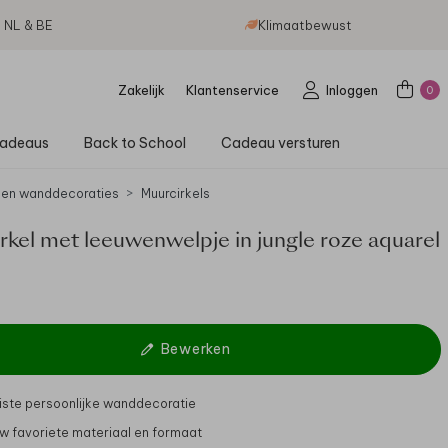
g NL & BE
Klimaatbewust
Zakelijk
Klantenservice
Inloggen
0
adeaus
Back to School
Cadeau versturen
 en wanddecoraties
Muurcirkels
rkel met leeuwenwelpje in jungle roze aquarel
Bewerken
ste persoonlijke wanddecoratie
uw favoriete materiaal en formaat