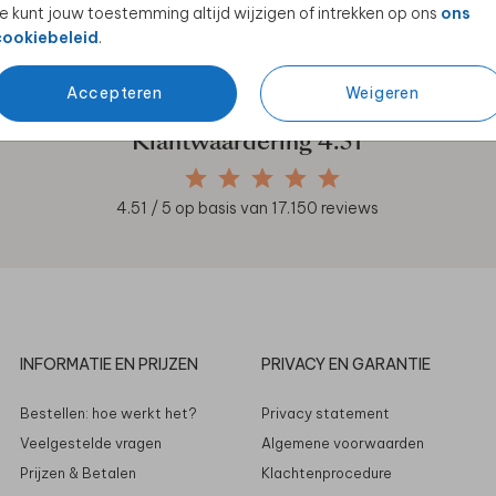
e kunt jouw toestemming altijd wijzigen of intrekken op ons
ons
en unieke samenwerkingen!
cookiebeleid
.
Accepteren
Weigeren
Klantwaardering
4.51
4.51
/ 5 op basis van
17.150
reviews
INFORMATIE EN PRIJZEN
PRIVACY EN GARANTIE
Bestellen: hoe werkt het?
Privacy statement
Veelgestelde vragen
Algemene voorwaarden
Prijzen & Betalen
Klachtenprocedure