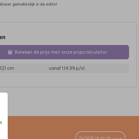
liseer gemakkelijk in de editor
zen
Bereken de prijs met onze prijscalculator
 121 cm
vanaf 114,99
p/st
POSTER
KERAMIEK
s
Schrijf je nu in