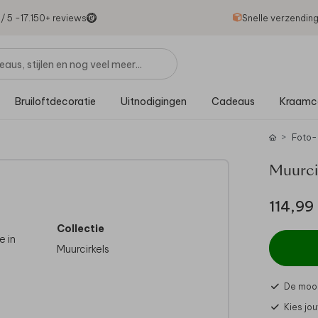
1
/ 5 -
17.150
+ reviews
Snelle verzendin
Bruiloftdecoratie
Uitnodigingen
Cadeaus
Kraamc
Foto-
Muurci
114,99
Collectie
e in
Muurcirkels
De mooi
je van
Kies jo
n