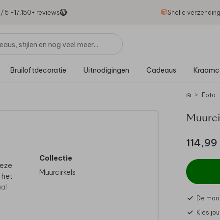
1
/ 5 -
17.150
+ reviews
Snelle verzendin
Bruiloftdecoratie
Uitnodigingen
Cadeaus
Kraamc
Foto-
Muurci
114,99
Collectie
deze
Muurcirkels
 het
aal
De mooi
Kies jo