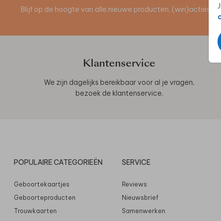
J
Blijf op de hoogte van alle nieuwe producten, (win)acties 
Klantenservice
We zijn dagelijks bereikbaar voor al je vragen,
bezoek de
klantenservice
.
POPULAIRE CATEGORIEËN
SERVICE
Geboortekaartjes
Reviews
Geboorteproducten
Nieuwsbrief
Trouwkaarten
Samenwerken