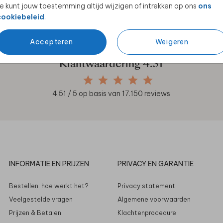
e kunt jouw toestemming altijd wijzigen of intrekken op ons
ons
en unieke samenwerkingen!
cookiebeleid
.
Accepteren
Weigeren
Klantwaardering
4.51
4.51
/ 5 op basis van
17.150
reviews
INFORMATIE EN PRIJZEN
PRIVACY EN GARANTIE
Bestellen: hoe werkt het?
Privacy statement
Veelgestelde vragen
Algemene voorwaarden
Prijzen & Betalen
Klachtenprocedure