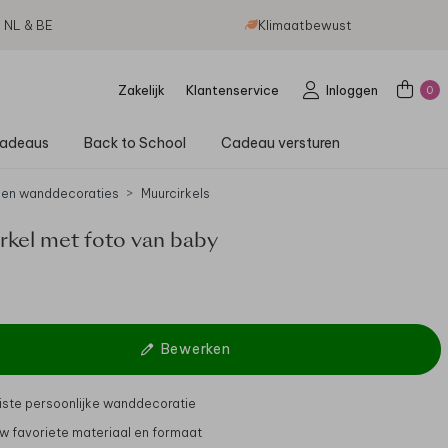
g NL & BE
Klimaatbewust
Zakelijk
Klantenservice
Inloggen
0
adeaus
Back to School
Cadeau versturen
 en wanddecoraties
Muurcirkels
rkel met foto van baby
Bewerken
ste persoonlijke wanddecoratie
uw favoriete materiaal en formaat