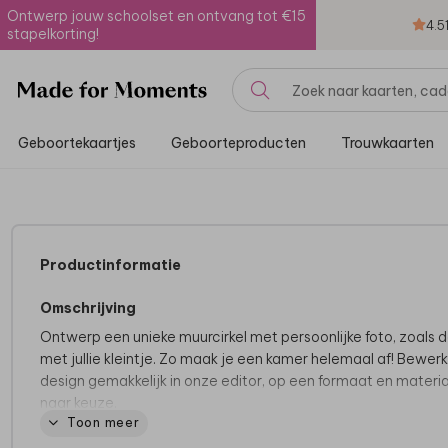
Ontwerp jouw schoolset en ontvang tot €15
4.5
stapelkorting!
Geboortekaartjes
Geboorteproducten
Trouwkaarten
Productinformatie
Omschrijving
Ontwerp een unieke muurcirkel met persoonlijke foto, zoals 
met jullie kleintje. Zo maak je een kamer helemaal af! Bewerk
design gemakkelijk in onze editor, op een formaat en materi
naar keuze.
Toon meer
Meer inspiratie? Bekijk de hele collectie
muurcirkels.