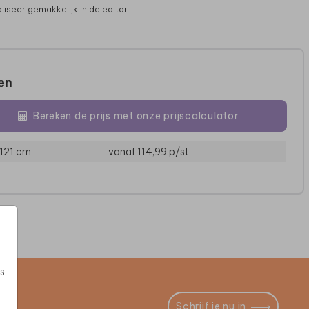
liseer gemakkelijk in de editor
zen
Bereken de prijs met onze prijscalculator
 121 cm
vanaf 114,99
p/st
KERAMIEK
KERAMIEK
VERJ
s
Schrijf je nu in