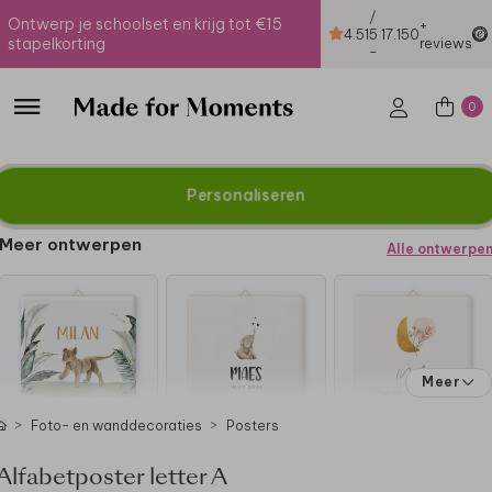
/
Ontwerp je schoolset en krijg tot €15
+
4.51
5
17.150
stapelkorting
reviews
-
0
Personaliseren
Meer ontwerpen
Alle ontwerpe
Meer
Foto- en wanddecoraties
Posters
Alfabetposter letter A