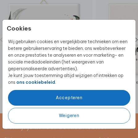
meegeleverd.
Shop een passende lijst naar keuze
bij bijvoorbeeld Ikea, Hema of bol.com.
Cookies
Wij gebruiken cookies en vergelijkbare technieken om een
betere gebruikerservaring te bieden, ons websiteverkeer
en onze prestaties te analyseren en voor marketing- en
sociale mediadoeleinden (het weergeven van
gepersonaliseerde advertenties).
Je kunt jouw toestemming altijd wijzigen of intrekken op
ons
ons cookiebeleid
.
KERAMIEK
Accepteren
Weigeren
Schrijf je in voor de nieuwsbrief