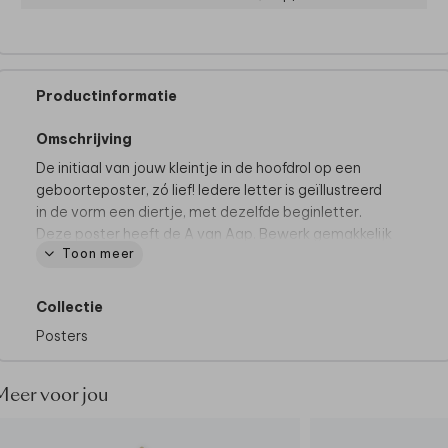
Productinformatie
Omschrijving
De initiaal van jouw kleintje in de hoofdrol op een
geboorteposter, zó lief! Iedere letter is geïllustreerd
in de vorm een diertje, met dezelfde beginletter.
Deze poster heeft de A van Aap. Bewerk gemakkelijk
Toon meer
de geboortegegevens in de editor en maak een
persoonlijke poster voor je kleintje.
Collectie
De mooiste posters, super uniek:
Posters
• Volledig bewerkbaar en te personaliseren
• Gedrukt op kwalitatief posterpapier
• Zonder foliedruk
Meer voor jou
De getoonde lijst is als voorbeeld en wordt
niet