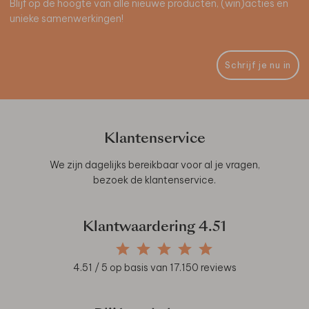
Blijf op de hoogte van alle nieuwe producten, (win)acties en
unieke samenwerkingen!
Schrijf je nu in
Klantenservice
We zijn dagelijks bereikbaar voor al je vragen,
bezoek de
klantenservice
.
Klantwaardering
4.51
4.51
/ 5 op basis van
17.150
reviews