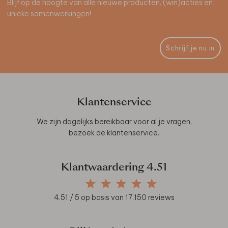
Blijf op de hoogte van alle nieuwe producten, (win)acties en
unieke samenwerkingen!
Schrijf je nu in
Klantenservice
We zijn dagelijks bereikbaar voor al je vragen,
bezoek de
klantenservice
.
Klantwaardering
4.51
4.51
/ 5 op basis van
17.150
reviews