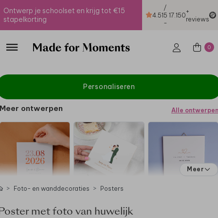
/
Ontwerp je schoolset en krijg tot €15
+
4.51
5
17.150
stapelkorting
reviews
-
0
Personaliseren
Meer ontwerpen
Alle ontwerpe
Meer
Foto- en wanddecoraties
Posters
Poster met foto van huwelijk