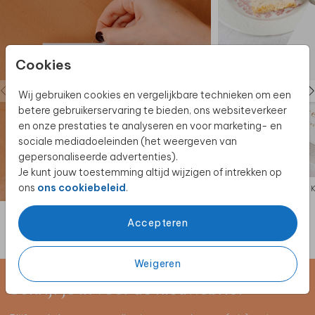
Cookies
Wij gebruiken cookies en vergelijkbare technieken om een
betere gebruikerservaring te bieden, ons websiteverkeer
en onze prestaties te analyseren en voor marketing- en
sociale mediadoeleinden (het weergeven van
gepersonaliseerde advertenties).
Je kunt jouw toestemming altijd wijzigen of intrekken op
ons
ons cookiebeleid
.
KERAMIEK
Accepteren
Weigeren
Schrijf je in voor de nieuwsbrief