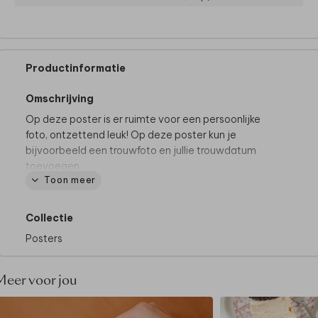
Productinformatie
Omschrijving
Op deze poster is er ruimte voor een persoonlijke
foto, ontzettend leuk! Op deze poster kun je
bijvoorbeeld een trouwfoto en jullie trouwdatum
toevoegen.
Toon meer
De mooiste posters, super uniek:
• Volledig bewerkbaar en te personaliseren
Collectie
• Gedrukt op kwalitatief posterpapier (250 g/m²)
Posters
• Zonder foliedruk
De getoonde lijst is als voorbeeld en wordt
niet
Meer voor jou
meegeleverd.
Shop een passende lijst naar keuze
bij bijvoorbeeld Ikea, Hema of bol.com